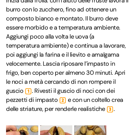
Inizia dalla frolla: con l’aiuto delle fruste lavora il
burro con lo zucchero, fino ad ottenere un
composto bianco e montato. Il burro deve
essere morbido e a temperatura ambiente.
Aggiungi poco alla volta le uova (a
temperatura ambiente) e continua a lavorare,
poi aggiungi la farina e il lievito e amalgama
velocemente. Lascia riposare l’impasto in
frigo, ben coperto per almeno 30 minuti. Apri
le noci a metà cercando di non rompere il
guscio
. Rivesti il guscio di noci con dei
1
pezzetti di impasto
e con un coltello crea
2
delle striature, per renderle realistiche
.
3