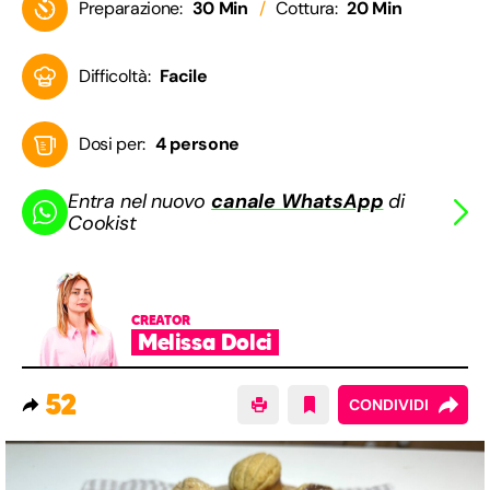
Preparazione:
30 Min
Cottura:
20 Min
Difficoltà:
Facile
Dosi per:
4 persone
Entra nel nuovo
canale WhatsApp
di
Cookist
CREATOR
Melissa Dolci
52
CONDIVIDI