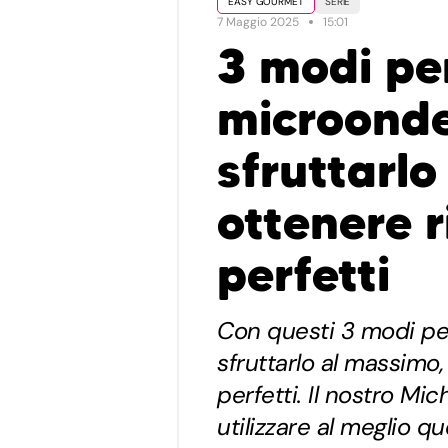
EASY GOURMET
SERIE
7 Maggio 2025
15:01
3 modi per
microond
sfruttarl
ottenere r
perfetti
Con questi 3 modi per
sfruttarlo al massimo,
perfetti. Il nostro Mi
utilizzare al meglio 