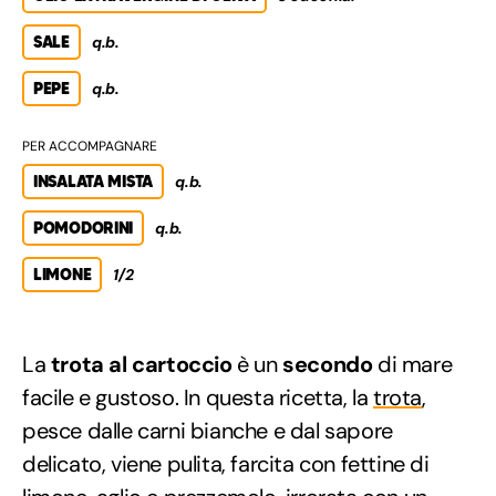
SALE
q.b.
PEPE
q.b.
PER ACCOMPAGNARE
INSALATA MISTA
q.b.
POMODORINI
q.b.
LIMONE
1/2
La
trota al cartoccio
è un
secondo
di mare
facile e gustoso. In questa ricetta, la
trota
,
pesce dalle carni bianche e dal sapore
delicato, viene pulita, farcita con fettine di