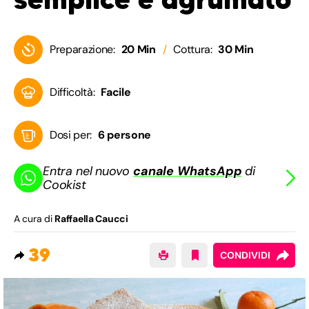
Preparazione:
20 Min
Cottura:
30 Min
Difficoltà:
Facile
Dosi per:
6 persone
Entra nel nuovo
canale WhatsApp
di
Cookist
A cura di
Raffaella Caucci
39
CONDIVIDI