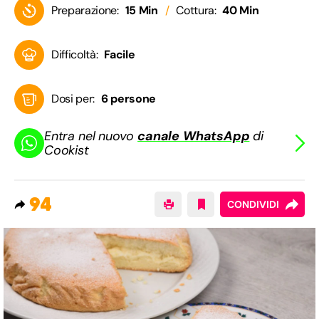
Preparazione:
15 Min
Cottura:
40 Min
Difficoltà:
Facile
Dosi per:
6 persone
Entra nel nuovo
canale WhatsApp
di
Cookist
94
CONDIVIDI