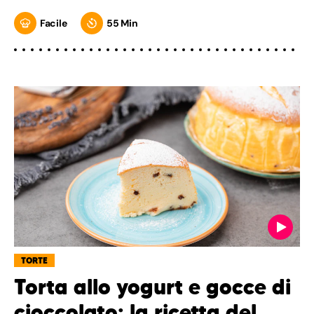
Facile
55 Min
TORTE
Torta allo yogurt e gocce di
cioccolato: la ricetta del