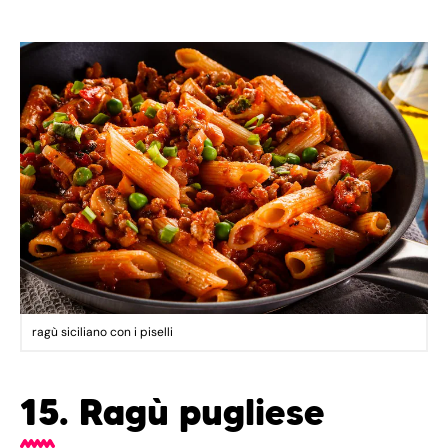
ragù siciliano con i piselli
15. Ragù pugliese