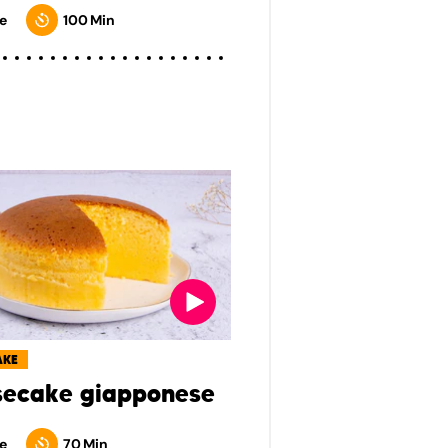
e
100 Min
AKE
ecake giapponese
e
70 Min