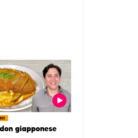
ICI
don giapponese