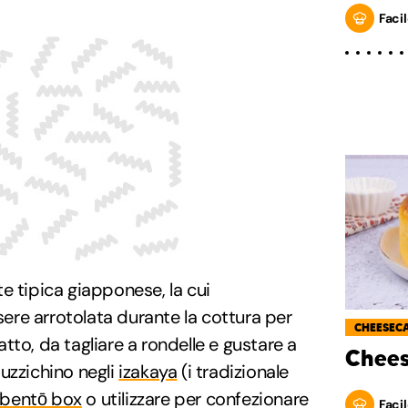
Facil
e tipica giapponese, la cui
ssere arrotolata durante la cottura per
CHEESEC
tto, da tagliare a rondelle e gustare a
Chees
tuzzichino negli
izakaya
(i tradizionale
bentō box
o utilizzare per confezionare
Facil