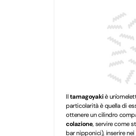
Il
tamagoyaki
è un'omelett
particolarità è quella di e
ottenere un cilindro compa
colazione
, servire come s
bar nipponici), inserire nei