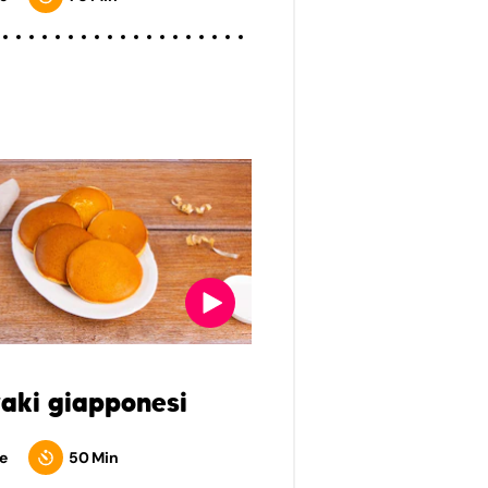
aki giapponesi
e
50 Min