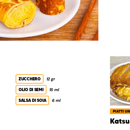
ZUCCHERO
12 gr
OLIO DI SEMI
15 ml
SALSA DI SOIA
6 ml
PIATTI UN
Katsu