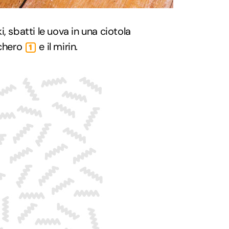
, sbatti le uova in una ciotola
cchero
e il mirin.
1