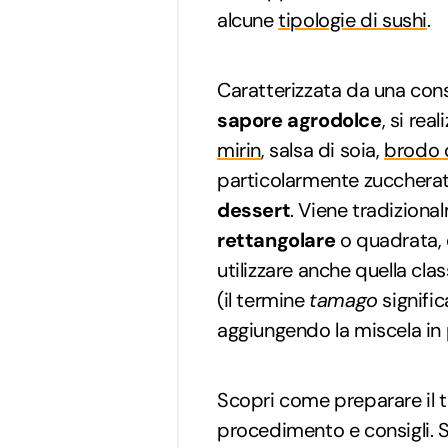
alcune
tipologie di sushi
.
Caratterizzata da una con
sapore agrodolce
, si re
mirin
, salsa di soia,
brodo 
particolarmente zucchera
dessert
. Viene tradizion
rettangolare
o quadrata,
utilizzare anche quella clas
(il termine
tamago
signific
aggiungendo la miscela in p
Scopri come preparare il
procedimento e consigli. S