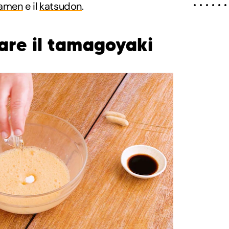
amen
e il
katsudon
.
re il tamagoyaki