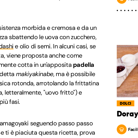
sistenza morbida e cremosa e da un
alizza sbattendo le uova con zucchero,
dashi
e olio di semi. In alcuni casi, se
ta, viene proposta anche come
almente cotta in un'apposita
padella
 detta
makiyakinabe
, ma è possibile
sica rotonda, arrotolando la frittatina
a, letteralmente, "uovo fritto") e
iù fasi.
DOLCI
Doray
 tamagoyaki seguendo passo passo
Facil
e ti è piaciuta questa ricetta, prova