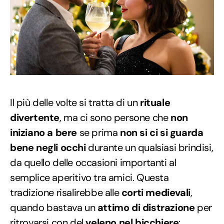
Il più delle volte si tratta di un
rituale
divertente
, ma ci sono persone che
non
iniziano a bere
se prima
non si ci si guarda
bene negli occhi
durante un qualsiasi brindisi,
da quello delle occasioni importanti al
semplice aperitivo tra amici. Questa
tradizione risalirebbe alle
corti medievali
,
quando bastava un
attimo di distrazione
per
ritrovarsi con del
veleno nel bicchiere
: