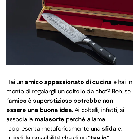
Hai un
amico appassionato di cucina
e hai in
mente di regalargli un
coltello da chef
? Beh, se
l’
amico è superstizioso
potrebbe non
essere una buona idea
. Ai coltelli, infatti, si
associa la
malasorte
perché la lama
rappresenta metaforicamente una
sfida
e,
quindi, la possibilità che di un
“taglio”