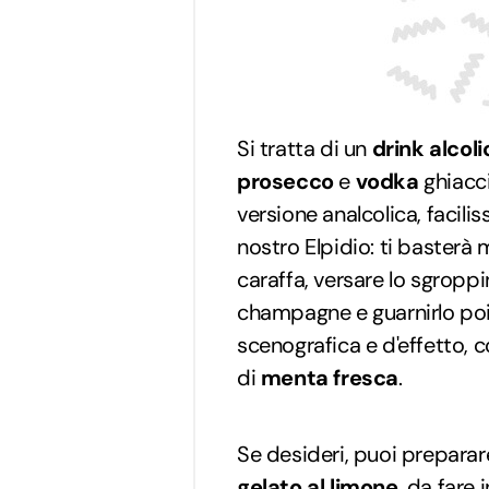
Si tratta di un
drink alcoli
prosecco
e
vodka
ghiacc
versione analcolica, facilis
nostro Elpidio: ti basterà m
caraffa, versare lo sgroppin
champagne e guarnirlo poi 
scenografica e d'effetto, 
di
menta fresca
.
Se desideri, puoi preparar
gelato al limone
, da fare