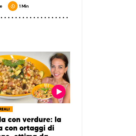
e
1 Min
REALI
la con verdure: la
a con ortaggi di