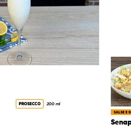
PROSECCO
200 ml
SALSE E 
Senap