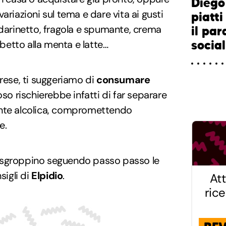
Diego 
ariazioni sul tema e dare vita ai gusti
piatt
ndarinetto, fragola e spumante, crema
il par
rbetto alla menta e latte…
social
prese, ti suggeriamo di
consumare
iposo rischierebbe infatti di far separare
ente alcolica, compromettendo
e.
 sgroppino seguendo passo passo le
sigli di
Elpidio
.
Att
ric