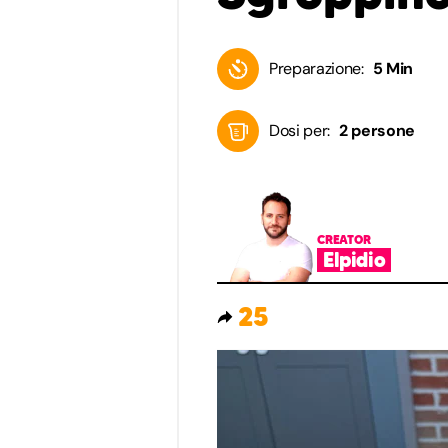
Preparazione:
5 Min
Dosi per:
2 persone
CREATOR
Elpidio
25