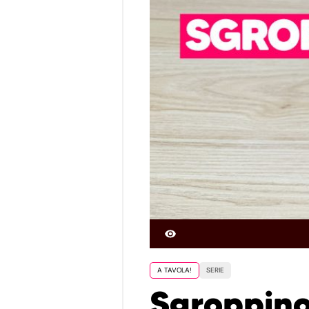
A TAVOLA!
SERIE
Sgroppin