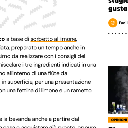
stagi
gusta
Facil
co
a base di
sorbetto al limone
,
iata, preparato un tempo anche in
simo da realizzare con i consigli del
iscelare i tre ingredienti indicati in una
o all'interno di una flûte da
in superficie, per una presentazione
con una fettina di limone e un rametto
e la bevanda anche a partire dal
OPINIONI
 in casa o acquistare già pronto, oppure