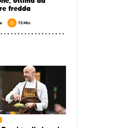
one, ottima da
re fredda
e
75 Min