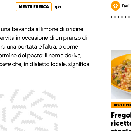
Facil
MENTA FRESCA
q.b.
è una bevanda al limone di origine
ervita in occasione di un pranzo di
 tra una portata e l'altra, o come
ermine del pasto: il nome deriva,
pare
che, in dialetto locale, significa
RISO E CE
Frego
ricett