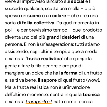
viene all'improvviso lanciato sui
social
e lì
succede qualcosa, scatta una molla – o più
spesso un
suono
o un
colore
– che crea una
sorta di
follia collettiva
. Da quel momento in
poi – e per brevissimo tempo – quel prodotto
diventa uno dei
più grandi desideri
di una
persona. E non è un'esagerazione: tutti stiamo
assistendo, negli ultimi tempi, a quella moda
chiamata "
frutta realistica
" che spinge la
gente a fare la fila per ore e ore pur di
mangiare un dolce che ha
la forma
di un frutto
e, se ti va bene,
il sapore
di quel frutto (wow).
Ma la frutta realistica non è un'invenzione
dell'ultimo momento: rientra in quella
tecnica
chiamata
trompe-l'œil
, nata come tecnica