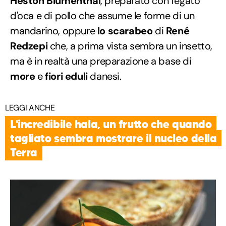
Heston Blumenthal
, preparato con fegato
d'oca e di pollo che assume le forme di un
mandarino, oppure
lo scarabeo
di
René
Redzepi
che, a prima vista sembra un insetto,
ma è in realtà una preparazione a base di
more
e
fiori eduli
danesi.
LEGGI ANCHE
L'incredibile hala, un frutto che quando
tagliato sembra mostrare il nucleo della
Terra