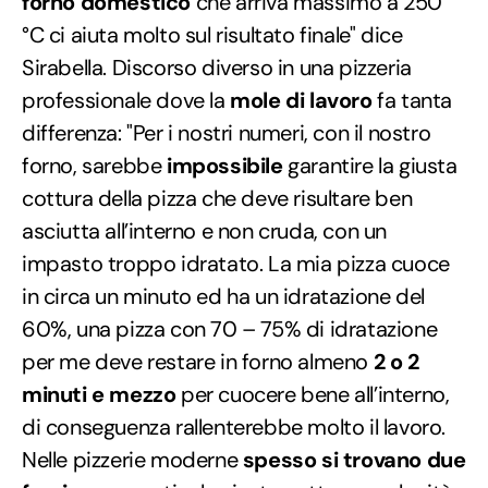
forno domestico
che arriva massimo a 250
°C ci aiuta molto sul risultato finale" dice
Sirabella. Discorso diverso in una pizzeria
professionale dove la
mole di lavoro
fa tanta
differenza: "Per i nostri numeri, con il nostro
forno, sarebbe
impossibile
garantire la giusta
cottura della pizza che deve risultare ben
asciutta all’interno e non cruda, con un
impasto troppo idratato. La mia pizza cuoce
in circa un minuto ed ha un idratazione del
60%, una pizza con 70 – 75% di idratazione
per me deve restare in forno almeno
2 o 2
minuti e mezzo
per cuocere bene all’interno,
di conseguenza rallenterebbe molto il lavoro.
Nelle pizzerie moderne
spesso si trovano due