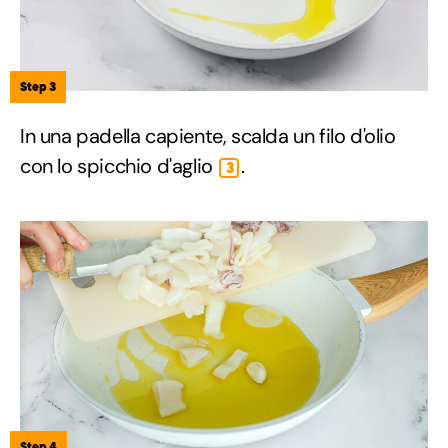
Step 3
In una padella capiente, scalda un filo d'olio
con lo spicchio d'aglio
.
3
Step 4