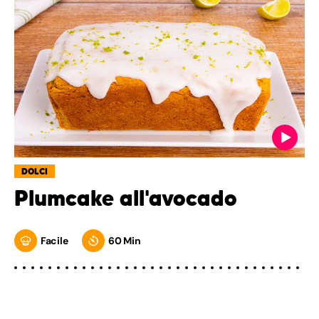
DOLCI
Plumcake all'avocado
Facile
60 Min