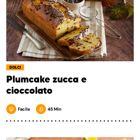
DOLCI
Plumcake zucca e
cioccolato
Facile
45 Min