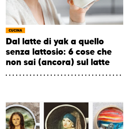
CUCINA
Dal latte di yak a quello
senza lattosio: 6 cose che
non sai (ancora) sul latte