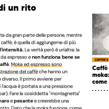
di un rito
ta da gran parte delle persone, mentre
 caffè, è quella di aggiungerne di più
l'intensità.
La verità però è un'altra: la
 da espresso e
non funziona bene
se
COFFEE'S
affè
.
Moka ed espresso sono
Caffè 
trazione del caffè
che hanno un
moka:
diverso. Il primo avviene per
come 
 l'acqua è portata a una pressione
 bar). Fare la cosiddetta "montagnetta"
maro
e
pesante
e creerebbe una
otto. Dato che la moka funziona, come