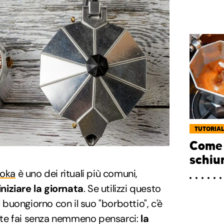
TUTORIA
Come f
schiu
oka
è uno dei rituali più comuni,
iniziare la giornata
. Se utilizzi questo
l buongiorno con il suo "borbottio", c'è
te fai senza nemmeno pensarci:
la