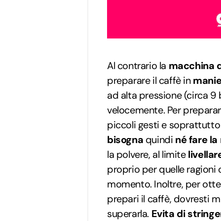
Al contrario la
macchina d
preparare il caffè in
manie
ad alta pressione (circa 9 b
velocemente. Per prepara
piccoli gesti e soprattutt
bisogna
quindi
né fare l
la polvere, al limite
livella
proprio per quelle ragion
momento. Inoltre, per otte
prepari il caffè, dovresti 
superarla.
Evita di
string