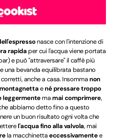
ell'espresso
nasce con l'intenzione di
ra rapida
per cui l'acqua viene portata
ar) e può "attraversare" il caffè più
re una bevanda equilibrata bastano
o corretti, anche a casa. Insomma
non
a montagnetta
e
né pressare troppo
re leggermente
ma
mai comprimere
,
i che abbiamo detto fino a questo
nere un buon risultato ogni volta che
mettere
l'acqua fino alla valvola
, mai
ere
la macchinetta
eccessivamente
e