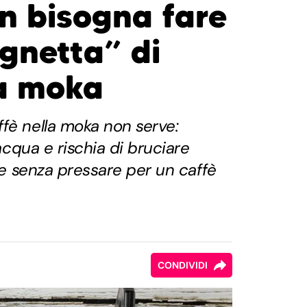
n bisogna fare
gnetta” di
la moka
fè nella moka non serve:
'acqua e rischia di bruciare
are senza pressare per un caffè
CONDIVIDI