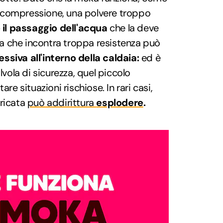
ecompressione, una polvere troppo
il passaggio dell'acqua
che la deve
qua che incontra troppa resistenza può
ssiva all'interno della caldaia:
ed è
lvola di sicurezza, quel piccolo
are situazioni rischiose. In rari casi,
aricata
può addirittura
esplodere
.