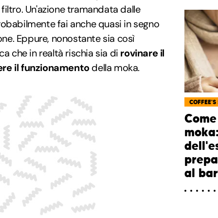
 filtro. Un'azione tramandata dalle
robabilmente fai anche quasi in segno
ione. Eppure, nonostante sia così
a che in realtà rischia sia di
rovinare il
e il funzionamento
della moka.
COFFEE'S
Come f
moka: 
dell'e
prepa
al bar