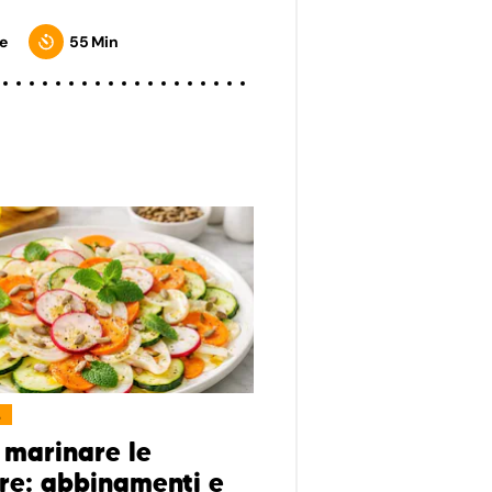
e
55 Min
L
marinare le
re: abbinamenti e