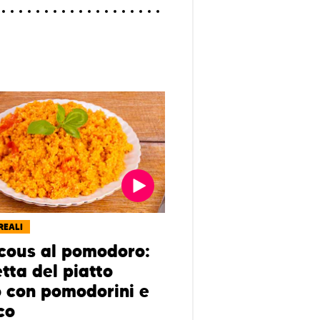
REALI
cous al pomodoro:
etta del piatto
o con pomodorini e
co