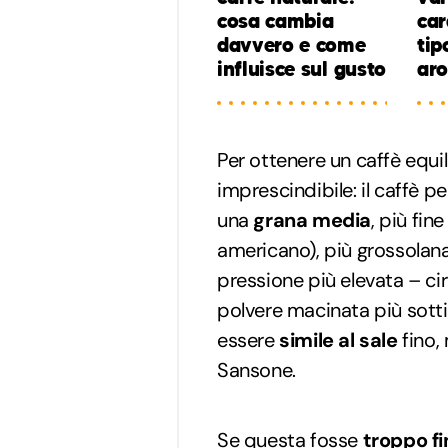
cosa cambia
car
davvero e come
tip
influisce sul gusto
ar
Per ottenere un caffè equil
imprescindibile: il caffè 
una
grana media
, più fine
americano), più grossolana
pressione più elevata – cir
polvere macinata più sott
essere
simile al sale
fino,
Sansone.
Se questa fosse
troppo fi