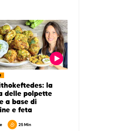
I
ithokeftedes: la
a delle polpette
e a base di
ine e feta
e
25 Min