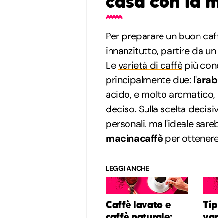
casa con la 
Per preparare un buon caf
innanzitutto, partire da un
Le
varietà di caffè
più con
principalmente due: l'
arab
acido, e molto aromatico, 
deciso. Sulla scelta decisi
personali, ma l'ideale sare
macinacaffè
per ottenere
LEGGI ANCHE
Caffè lavato e
Tip
caffè naturale:
var