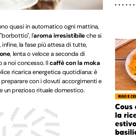
ono quasi in automatico ogni mattina,
"borbottio", l'
aroma irresistibile
che si
 infine, la fase più attesa di tutte,
ione
, lenta o veloce a seconda di
o a noi concesso. Il
caffè con la moka
lice ricarica energetica quotidiana: è
a preparare con i dovuti accorgimenti e
 un prezioso rituale domestico.
RISO E CE
Cous 
la ric
estiv
basili