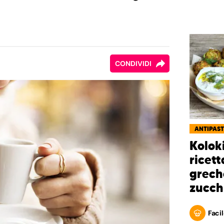
CONDIVIDI
ANTIPAST
Kolok
ricett
grech
zucch
Facil