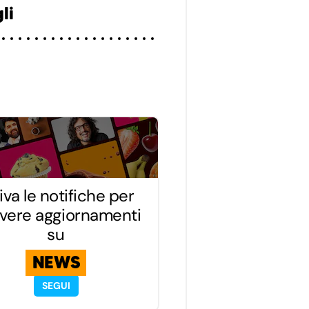
li
iva le notifiche per
evere aggiornamenti
su
NEWS
SEGUI