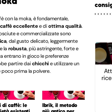
moka
consig
fè con la moka, è fondamentale,
caffè eccellente
e di
ottima qualità
.
osciute e commercializzate sono
ica
, dal gusto delicato, leggermente
e la
robusta
, più astringente, forte e
va entrano in gioco le preferenze
bbe partire dai
chicchi
e utilizzare un
Att
 poco prima la polvere.
ric
i di caffè: le
Ibrik, il metodo
ietà esistenti,
più antico per