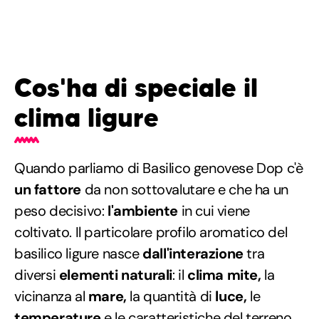
Cos'ha di speciale il
clima ligure
Quando parliamo di Basilico genovese Dop c'è
un fattore
da non sottovalutare e che ha un
peso decisivo:
l'ambiente
in cui viene
coltivato. Il particolare profilo aromatico del
basilico ligure nasce
dall'interazione
tra
diversi
elementi naturali
: il
clima mite,
la
vicinanza al
mare,
la quantità di
luce,
le
temperature
e le caratteristiche del terreno