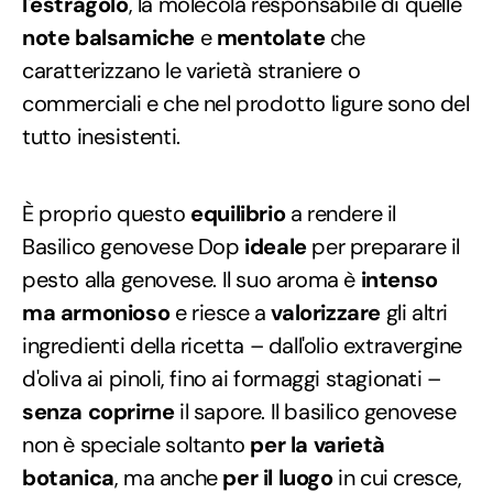
l'estragolo
, la molecola responsabile di quelle
note balsamiche
e
mentolate
che
caratterizzano le varietà straniere o
commerciali e che nel prodotto ligure sono del
tutto inesistenti.
È proprio questo
equilibrio
a rendere il
Basilico genovese Dop
ideale
per preparare il
pesto alla genovese. Il suo aroma è
intenso
ma armonioso
e riesce a
valorizzare
gli altri
ingredienti della ricetta – dall'olio extravergine
d'oliva ai pinoli, fino ai formaggi stagionati –
senza coprirne
il sapore. Il basilico genovese
non è speciale soltanto
per la varietà
botanica
, ma anche
per il luogo
in cui cresce,