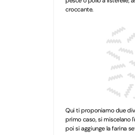
pesce o pollo a listerelle, 
croccante.
Qui ti proponiamo due div
primo caso, si miscelano l'
poi si aggiunge la farina s