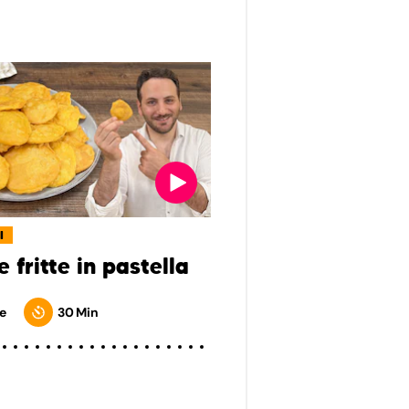
I
 fritte in pastella
e
30 Min