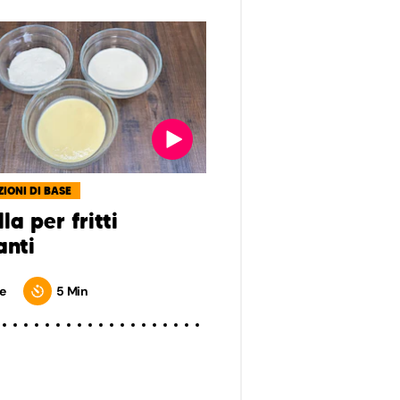
IONI DI BASE
la per fritti
anti
e
5 Min