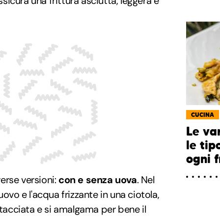
assicura una frittura asciutta, leggera e
CUCINA
Le var
le tip
ogni f
erse versioni:
con e senza uova
. Nel
uovo e l'acqua frizzante in una ciotola,
etacciata e si amalgama per bene il