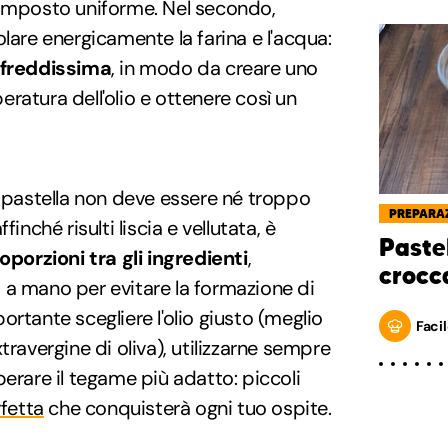
composto uniforme. Nel secondo,
lare energicamente la farina e l'acqua:
freddissima
, in modo da creare uno
ratura dell'olio e ottenere così un
a pastella non deve essere né troppo
PREPARAZ
inché risulti liscia e vellutata, è
Pastel
oporzioni tra gli ingredienti
,
crocc
 a mano per evitare la formazione di
rtante scegliere l'olio giusto (meglio
Facil
travergine di oliva), utilizzarne sempre
perare il tegame più adatto: piccoli
rfetta
che conquisterà ogni tuo ospite.