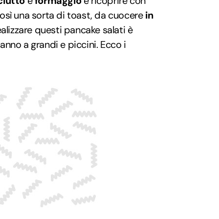
iutto
e
formaggio
e ricoprire con
sì una sorta di toast, da cuocere
in
alizzare questi pancake salati è
nno a grandi e piccini. Ecco i