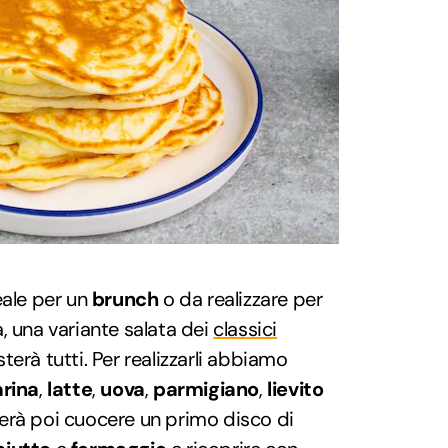
eale per un
brunch
o da realizzare per
a, una variante salata dei
classici
terà tutti. Per realizzarli abbiamo
arina
,
latte
,
uova
,
parmigiano
,
lievito
nerà poi cuocere un primo disco di