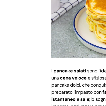
I
pancake salati
sono l'id
una
cena veloce
e sfizios
pancake dolci
, che conquis
preparato l'impasto con
f
istantaneo
e
sale
; bisog