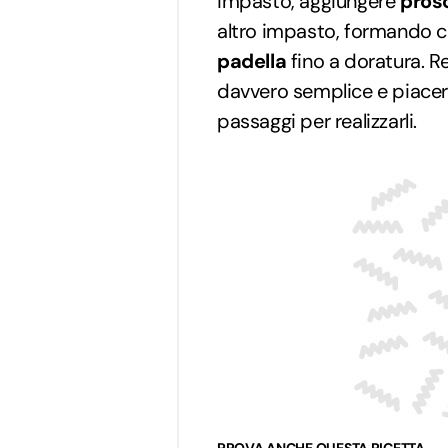
impasto, aggiungere
prosc
altro impasto, formando co
padella
fino a doratura. Re
davvero semplice e piacera
passaggi per realizzarli.
PROVA ANCHE QUESTA RICETTA