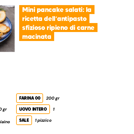
Mini pancake salati: la
ricetta dell’antipasto
sfizioso ripieno di carne
macinata
FARINA 00
200 gr
0 gr
UOVO INTERO
1
SALE
1 pizzico
iaino