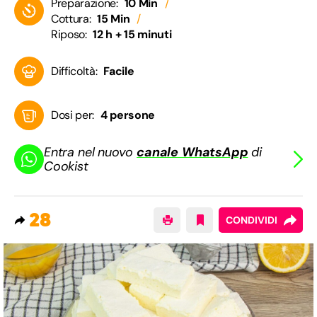
Preparazione:
10 Min
Cottura:
15 Min
Riposo:
12 h + 15 minuti
Difficoltà:
Facile
Dosi per:
4 persone
Entra nel nuovo
canale WhatsApp
di
Cookist
28
CONDIVIDI