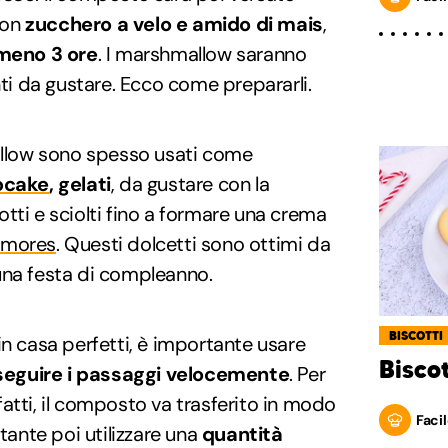
 con
zucchero a velo e amido di mais
,
lmeno 3 ore
. I marshmallow saranno
nti da gustare. Ecco come prepararli.
mallow sono spesso usati come
pcake
, gelati
, da gustare con la
tti e sciolti fino a formare una crema
s'mores
. Questi dolcetti sono ottimi da
una festa di compleanno.
BISCOTTI
in casa perfetti, è importante usare
Bisco
seguire i passaggi velocemente
. Per
infatti, il composto va trasferito in modo
Facil
rtante poi utilizzare una
quantità