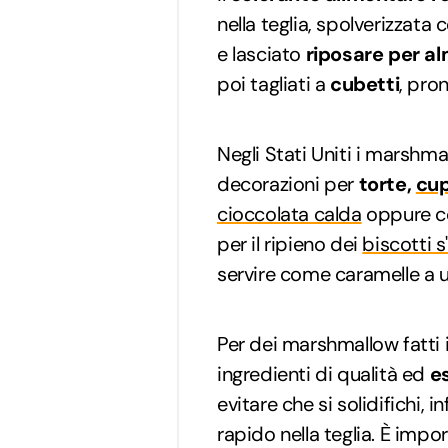
nella teglia, spolverizzata
e lasciato
riposare per a
poi tagliati a
cubetti
, pro
Negli Stati Uniti i marsh
decorazioni per
torte,
cu
cioccolata calda
oppure co
per il ripieno dei
biscotti 
servire come caramelle a 
Per dei marshmallow fatti 
ingredienti di qualità ed
e
evitare che si solidifichi, 
rapido nella teglia. È impo