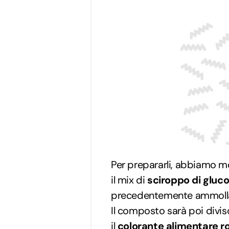
Per prepararli, abbiamo m
il mix di
sciroppo di gluc
precedentemente ammollat
Il composto sarà poi divis
il
colorante alimentare r