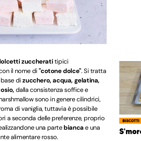
olcetti zuccherati
tipici
a con il nome di
"cotone dolce"
. Si tratta
 base di
zucchero, acqua, gelatina,
osio,
dalla consistenza soffice e
rshmallow sono in genere cilindrici,
oma di vaniglia, tuttavia è possibile
ori a seconda delle preferenze, proprio
BISCOTTI
ealizzandone una parte
bianca
e una
S'mor
rante alimentare rosso.