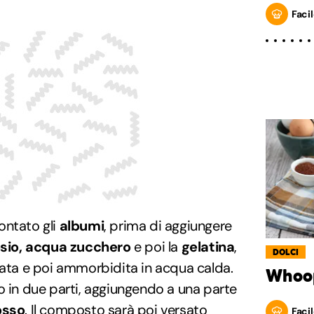
Facil
ontato gli
albumi
, prima di aggiungere
osio, acqua zucchero
e poi la
gelatina
,
DOLCI
a e poi ammorbidita in acqua calda.
Whoo
o in due parti, aggiungendo a una parte
osso
. Il composto sarà poi versato
Facil