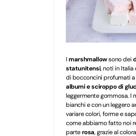
I
marshmallow
sono dei
d
statunitensi
, noti in Itali
di bocconcini profumati a
albumi e sciroppo di gluc
leggermente gommosa. I ma
bianchi e con un leggero ar
variare colori, forme e sap
come abbiamo fatto noi r
parte
rosa
, grazie al colo