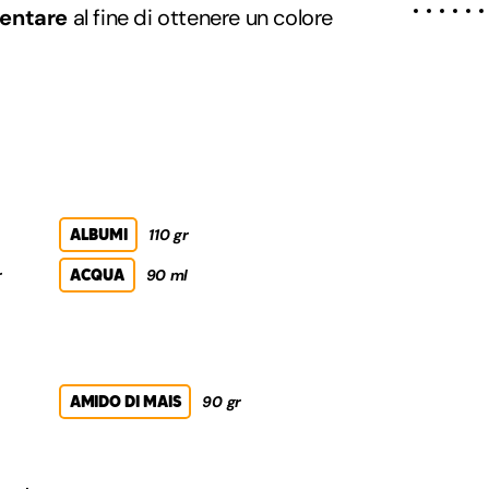
mentare
al fine di ottenere un colore
ALBUMI
110 gr
r
ACQUA
90 ml
AMIDO DI MAIS
90 gr