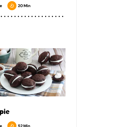
e
20 Min
pie
e
52 Min