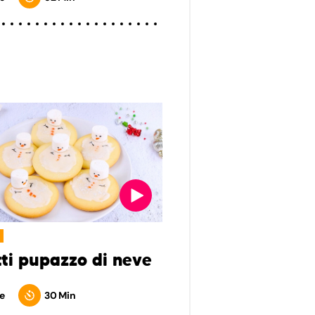
tti pupazzo di neve
e
30 Min