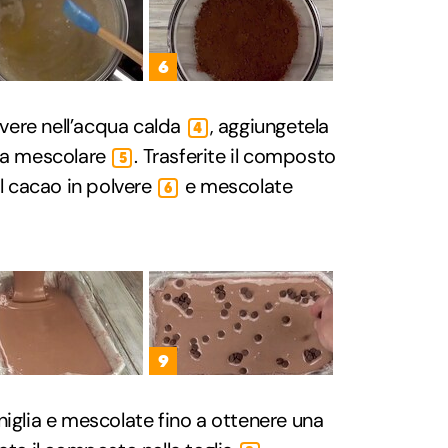
6
olvere nell’acqua calda
, aggiungetela
4
e a mescolare
. Trasferite il composto
5
il cacao in polvere
e mescolate
6
9
niglia e mescolate fino a ottenere una