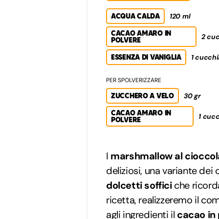
ACQUA CALDA
120 ml
CACAO AMARO IN
2 cuc
POLVERE
ESSENZA DI VANIGLIA
1 cucchi
PER SPOLVERIZZARE
ZUCCHERO A VELO
30 gr
CACAO AMARO IN
1 cucc
POLVERE
I
marshmallow al cioccol
deliziosi, una variante dei 
dolcetti soffici
che ricord
ricetta, realizzeremo il c
agli ingredienti il
cacao in