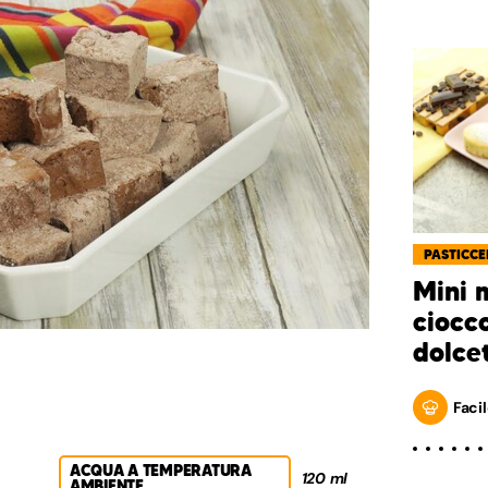
PASTICCE
Mini 
ciocco
dolcet
Facil
ACQUA A TEMPERATURA
120 ml
AMBIENTE