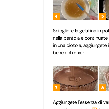
4
5
Sciogliete la gelatina in p
nella pentola e continuat
in una ciotola, aggiungete 
bene col mixer.
7
8
Aggiungete l’essenza di va