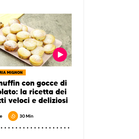
RIA MIGNON
muffin con gocce di
lato: la ricetta dei
ti veloci e deliziosi
e
30 Min