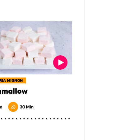
RIA MIGNON
hmallow
e
30 Min