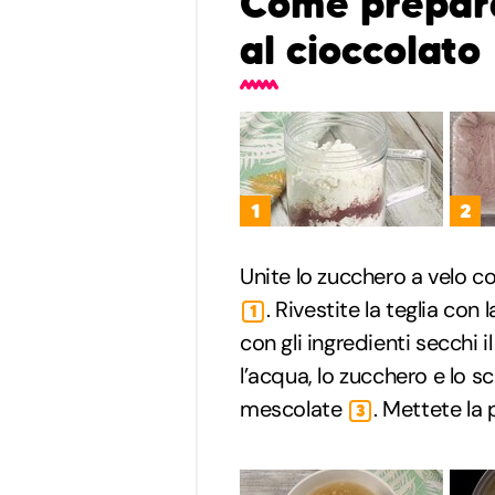
Come prepar
al cioccolato
1
2
Unite lo zucchero a velo con
. Rivestite la teglia con
1
con gli ingredienti secchi i
l’acqua, lo zucchero e lo s
mescolate
. Mettete la 
3