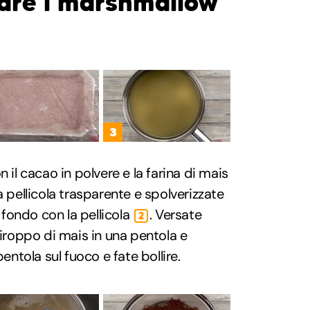
are i marshmallow
3
 il cacao in polvere e la farina di mais
 la pellicola trasparente e spolverizzate
l fondo con la pellicola
. Versate
2
ciroppo di mais in una pentola e
pentola sul fuoco e fate bollire.