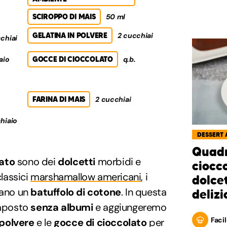
SCIROPPO DI MAIS
50 ml
GELATINA IN POLVERE
2 cucchiai
chiai
aio
GOCCE DI CIOCCOLATO
q.b.
FARINA DI MAIS
2 cucchiai
hiaio
DESSERT 
Quadr
ato
sono dei
dolcetti
morbidi e
ciocco
classici
marshamallow americani
, i
dolcet
ano un
batuffolo di cotone
. In questa
delizi
omposto
senza albumi
e aggiungeremo
Facil
 polvere
e le
gocce di cioccolato
per