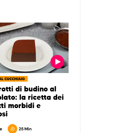
AL CUCCHIAIO
otti di budino al
lato: la ricetta dei
ti morbidi e
osi
e
25 Min