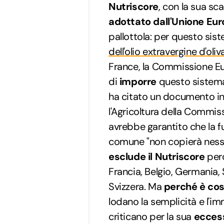
Nutriscore
, con la sua sc
adottato dall'Unione Eu
pallottola: per questo si
dell'olio extravergine d'oliv
France, la Commissione 
di
imporre
questo sistema 
ha citato un documento in 
l'Agricoltura della Commi
avrebbe garantito che la f
comune "non copierà nessu
esclude il Nutriscore
perc
Francia, Belgio, Germania
Svizzera. Ma
perché è cos
lodano la semplicità e l'i
criticano per la sua
eccess