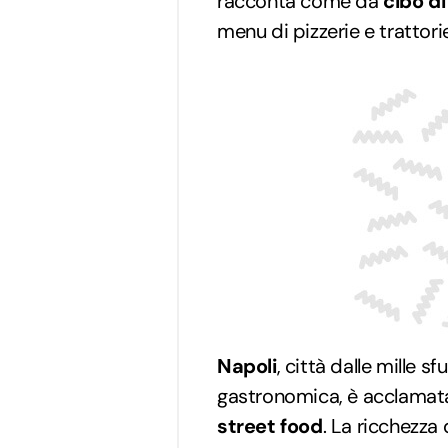
racconta come da
cibo di
menu di pizzerie e trattorie
Napoli
, città dalle mille s
gastronomica, è acclamata
street food
. La ricchezza 