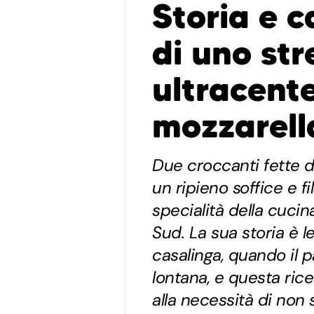
Storia e c
di uno str
ultracente
mozzarell
Due croccanti fette 
un ripieno soffice e fi
specialità della cuc
Sud. La sua storia è l
casalinga, quando il p
lontana, e questa ric
alla necessità di non