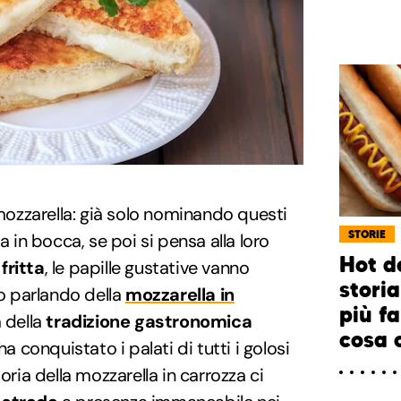
 mozzarella: già solo nominando questi
STORIE
a in bocca, se poi si pensa alla loro
Hot d
fritta
, le papille gustative vanno
storia
mo parlando della
mozzarella in
più f
a della
tradizione gastronomica
cosa c
a conquistato i palati di tutti i golosi
oria della mozzarella in carrozza ci