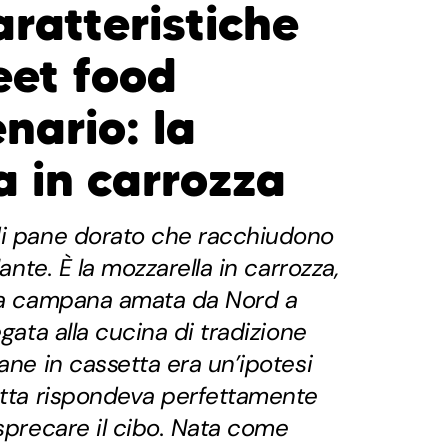
aratteristiche
eet food
nario: la
a in carrozza
di pane dorato che racchiudono
lante. È la mozzarella in carrozza,
ina campana amata da Nord a
egata alla cucina di tradizione
ane in cassetta era un’ipotesi
etta rispondeva perfettamente
 sprecare il cibo. Nata come