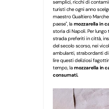
semplici, ricchi di contami
turisti che ogni anno scelg
maestro Gualtiero Marchesi,
paese", la
mozzarella in c
storia di Napoli. Per lungo 
strada preferiti in città, i
del secolo scorso, nei vicoli
ambulanti, strabordanti di
lire questi deliziosi fagott
tempo, la
mozzarella in c
consumati.