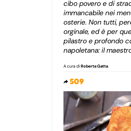
cibo povero e di stra
immancabile nei menu 
osterie. Non tutti, pe
orginale, ed è per qu
pilastro e profondo c
napoletana: il maestro
A cura di
Roberta Gatta
509