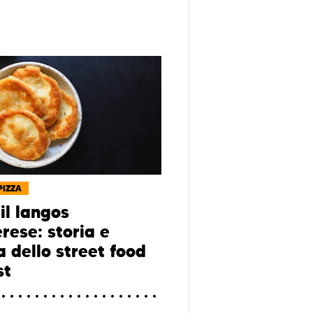
PIZZA
il langos
rese: storia e
a dello street food
st