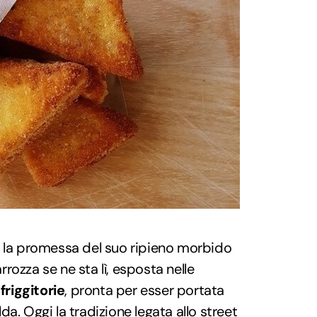
n la promessa del suo ripieno morbido
arrozza se ne sta lì, esposta nelle
friggitorie
, pronta per esser portata
a. Oggi la tradizione legata allo street