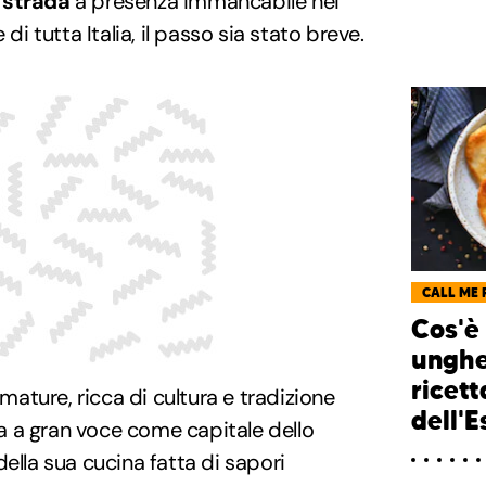
 strada
a presenza immancabile nei
 di tutta Italia, il passo sia stato breve.
CALL ME 
Cos'è 
unghe
ricett
fumature, ricca di cultura e tradizione
dell'E
 a gran voce come capitale dello
della sua cucina fatta di sapori