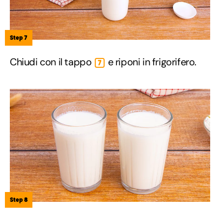
Step 7
Chiudi con il tappo
e riponi in frigorifero.
7
Step 8