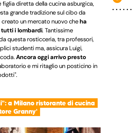
iglia diretta della cucina asburgica,
esta grande tradizione sul cibo da
 ha creato un mercato nuovo che
ha
 tutti i lombardi
. Tantissime
a questa rosticceria, tra professori,
mplici studenti ma, assicura Luigi,
a coda.
Ancora oggi arrivo presto
 laboratorio e mi ritaglio un posticino in
dotti".
": a Milano ristorante di cucina
tore Granny'