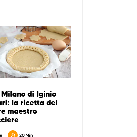
 Milano di Iginio
i: la ricetta del
re maestro
cciere
e
20 Min