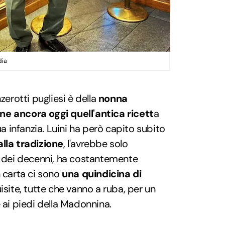
dia
zerotti pugliesi è della
nonna
ne ancora oggi quell'antica ricett
a
ua infanzia. Luini ha però capito subito
alla tradizione
, l'avrebbe solo
o dei decenni, ha costantemente
n carta ci sono
una quindicina di
uisite, tutte che vanno a ruba, per un
 ai piedi della Madonnina.