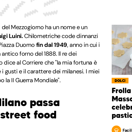
d
del Mezzogiorno ha un nome e un
igi Luini.
Chilometriche code dinnanzi
o Piazza Duomo
fin dal 1949
, anno in cui i
 antico forno del 1888. Il re dei
o dice al Corriere che "la mia fortuna è
i gusti e il carattere dei milanesi. I miei
o la II Guerra Mondiale".
DOLCI
Frolla
Massar
Milano passa
celeb
 street food
pasti
Facil