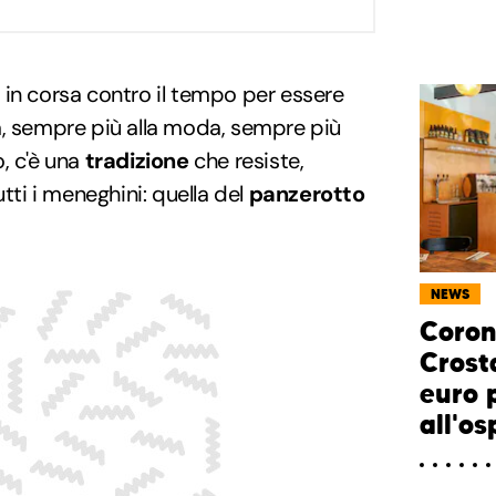
in corsa contro il tempo per essere
a, sempre più alla moda, sempre più
, c'è una
tradizione
che resiste,
utti i meneghini: quella del
panzerotto
NEWS
Coron
Crost
euro 
all'o