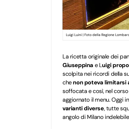
Luigi Luini | Foto della Regione Lombar
La ricetta originale dei pan
Giuseppina
e L
uigi propo
scolpita nei ricordi della s
che
non poteva limitarsi 
soffocata e così, nel cors
aggiornato il menu. Oggi i
varianti diverse
, tutte sq
angolo di Milano indelebile