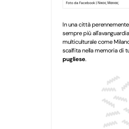
Foto da Facebook | Νικος Μαινας
In una città perennemente 
sempre più all'avanguardi
multiculturale come Milano
scalfita nella memoria di t
pugliese
.