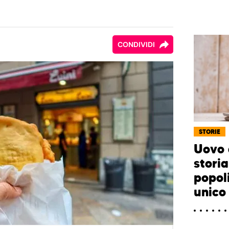
CONDIVIDI
STORIE
Uovo 
storia
popol
unico