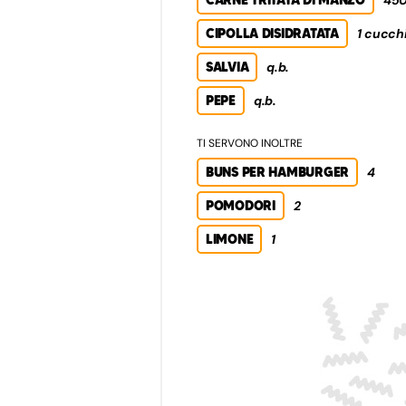
CIPOLLA DISIDRATATA
1 cucch
SALVIA
q.b.
PEPE
q.b.
TI SERVONO INOLTRE
BUNS PER HAMBURGER
4
POMODORI
2
LIMONE
1