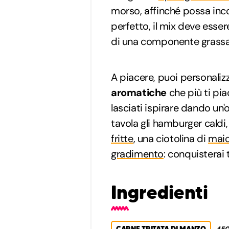
morso, affinché possa inc
perfetto, il mix deve ess
di una componente grassa
A piacere, puoi personalizz
aromatiche
che più ti pia
lasciati ispirare dando un'
tavola gli hamburger caldi
fritte
, una ciotolina di
mai
gradimento
: conquisterai t
Ingredienti
CARNE TRITATA DI MANZO
450