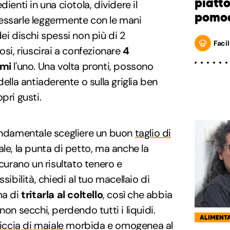
piatt
ienti in una ciotola, dividere il
pomod
essarle leggermente con le mani
ei dischi spessi non più di 2
Facil
osi, riuscirai a confezionare
4
mi
l'uno. Una volta pronti, possono
della antiaderente o sulla griglia ben
pri gusti.
fondamentale scegliere un buon
taglio di
eale, la punta di petto, ma anche la
icurano un risultato tenero e
sibilità, chiedi al tuo macellaio di
ma di
tritarla al coltello
, così che abbia
non secchi, perdendo tutti i liquidi.
ALIMENT
siccia di maiale
morbida e omogenea al