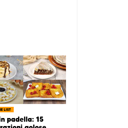
E LIST
in padella: 15
razioni golose