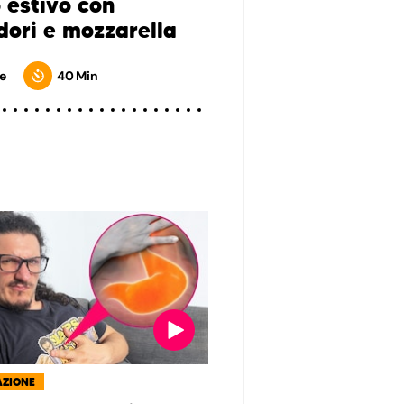
o estivo con
ori e mozzarella
e
40 Min
AZIONE