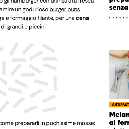
gli hamburger con un'insalata fresca,
senza
arcire un godurioso
burger buns
a e formaggio filante, per una
cena
 di grandi e piccini.
ANTIPAST
Melan
al for
come prepararli in pochissime mosse: