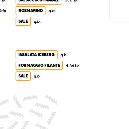
iaio
ROSMARINO
q.b.
SALE
q.b.
INSALATA ICEBERG
q.b.
FORMAGGIO FILANTE
4 fette
SALE
q.b.