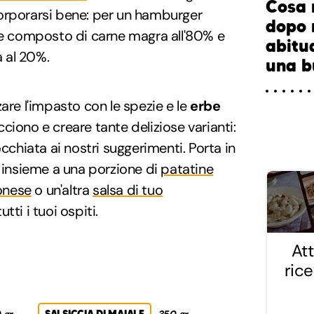
Cosa 
orporarsi bene: per un hamburger
dopo 
ere composto di carne magra all'80% e
abitu
 al 20%.
una b
are l'impasto con le spezie e le
erbe
cciono e creare tante deliziose varianti:
occhiata ai nostri suggerimenti. Porta in
, insieme a una porzione di
patatine
onese
o un'altra
salsa di tuo
utti i tuoi ospiti.
Att
ric
 gr
SALSICCIA DI MAIALE
350 gr