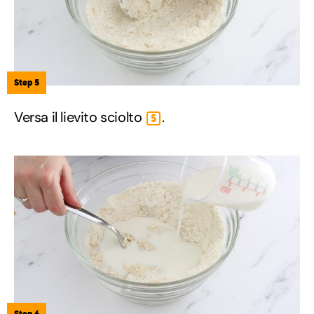
Step 5
Versa il lievito sciolto
.
5
Step 6