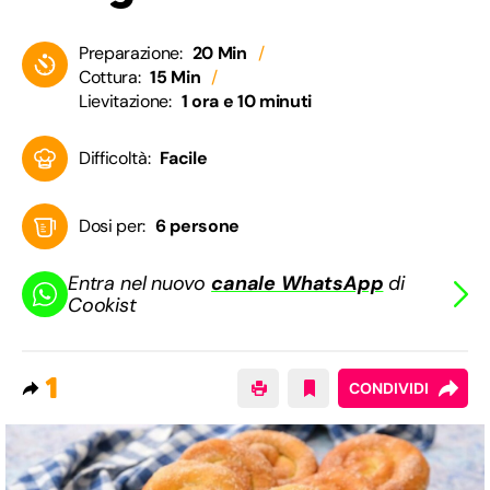
Preparazione:
20 Min
Cottura:
15 Min
Lievitazione:
1 ora e 10 minuti
Difficoltà:
Facile
Dosi per:
6 persone
Entra nel nuovo
canale WhatsApp
di
Cookist
1
CONDIVIDI