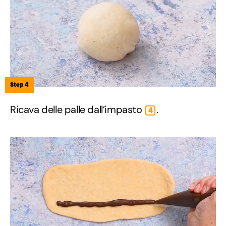
Step 4
Ricava delle palle dall’impasto
.
4