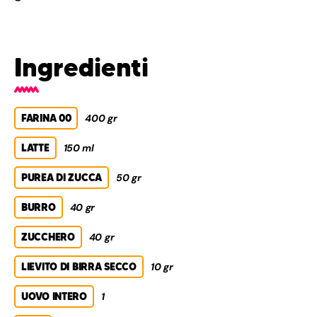
Ingredienti
FARINA 00
400 gr
LATTE
150 ml
PUREA DI ZUCCA
50 gr
BURRO
40 gr
ZUCCHERO
40 gr
LIEVITO DI BIRRA SECCO
10 gr
UOVO INTERO
1