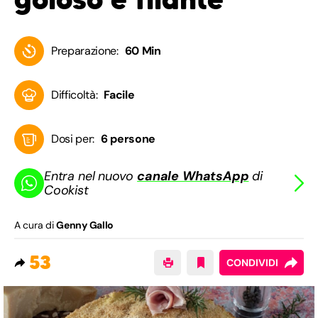
Preparazione:
60 Min
Difficoltà:
Facile
Dosi per:
6 persone
Entra nel nuovo
canale WhatsApp
di
Cookist
A cura di
Genny Gallo
53
CONDIVIDI