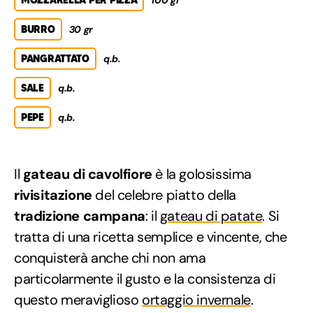
BURRO
30 gr
PANGRATTATO
q.b.
SALE
q.b.
PEPE
q.b.
Il
gateau di cavolfiore
è la golosissima
rivisitazione
del celebre piatto della
tradizione campana
: il
gateau di patate
. Si
tratta di una ricetta semplice e vincente, che
conquisterà anche chi non ama
particolarmente il gusto e la consistenza di
questo meraviglioso
ortaggio invernale
.