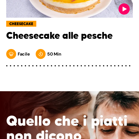
CHEESECAKE
Cheesecake alle pesche
Facile
50 Min
Quello che i piatti
non dicono