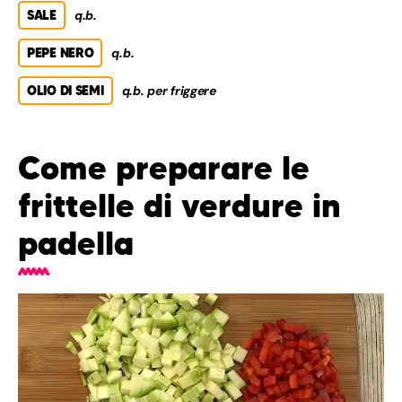
SALE
q.b.
PEPE NERO
q.b.
OLIO DI SEMI
q.b. per friggere
Come preparare le
frittelle di verdure in
padella