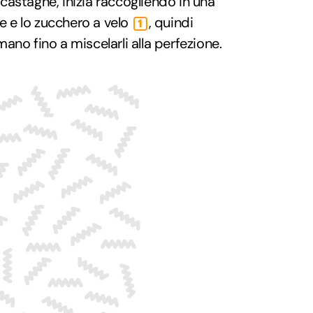
i castagne, inizia raccogliendo in una
ne e lo zucchero a velo
, quindi
1
ano fino a miscelarli alla perfezione.