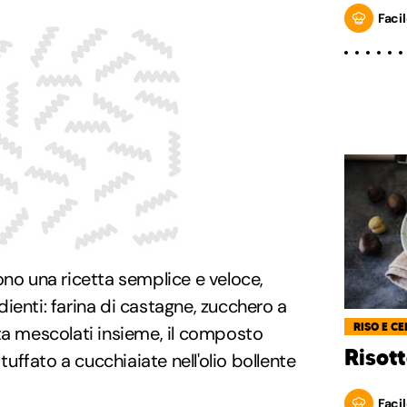
Facil
no una ricetta semplice e veloce,
ienti: farina di castagne, zucchero a
RISO E CE
ta mescolati insieme, il composto
Risot
ffato a cucchiaiate nell'olio bollente
Facil