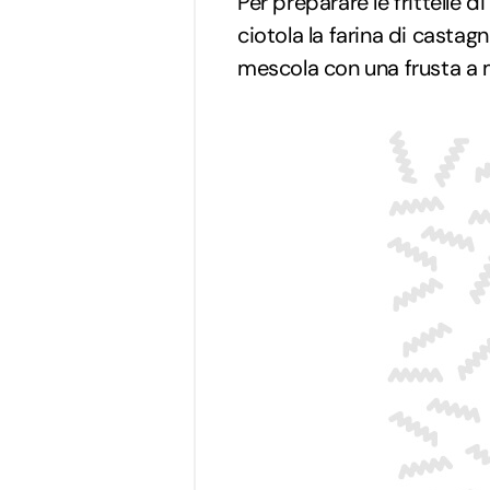
Per preparare le frittelle d
ciotola la farina di castag
mescola con una frusta a m