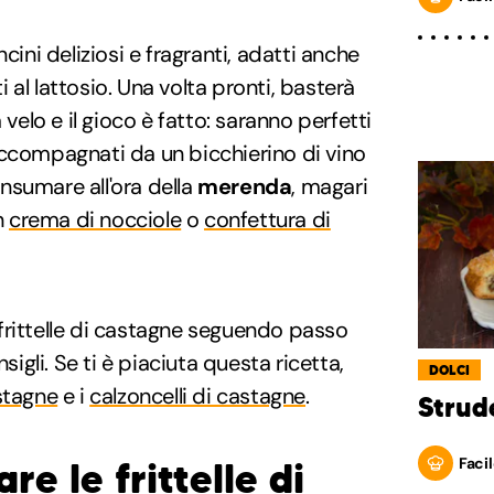
cini deliziosi e fragranti, adatti anche
ti al lattosio. Una volta pronti, basterà
 velo e il gioco è fatto: saranno perfetti
accompagnati da un bicchierino di vino
nsumare all'ora della
merenda
, magari
n
crema di nocciole
o
confettura di
frittelle di castagne seguendo passo
gli. Se ti è piaciuta questa ricetta,
DOLCI
stagne
e i
calzoncelli di castagne
.
Strud
Facil
e le frittelle di