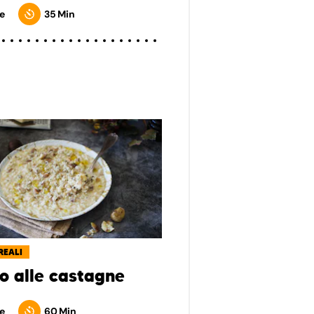
e
35 Min
REALI
to alle castagne
e
60 Min