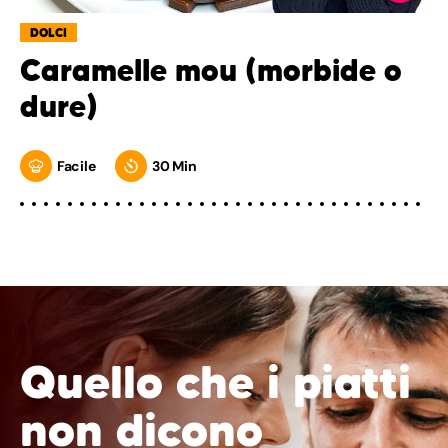
DOLCI
Caramelle mou (morbide o
dure)
Facile
30 Min
Quello che i piatti
non dicono