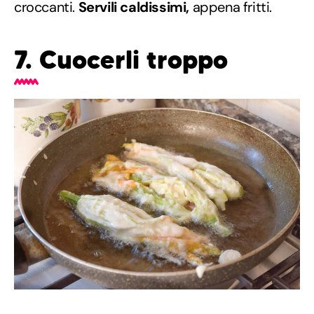
croccanti.
Servili caldissimi,
appena fritti.
7. Cuocerli troppo