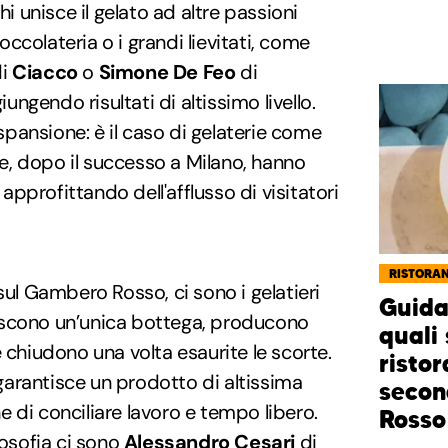
hi unisce il gelato ad altre passioni
ccolateria o i grandi lievitati, come
i
Ciacco
o
Simone De Feo
di
giungendo risultati di altissimo livello.
espansione: è il caso di gelaterie come
he, dopo il successo a Milano, hanno
pprofittando dell'afflusso di visitatori
RISTORAN
sul Gambero Rosso, ci sono i gelatieri
Guida
tiscono un’unica bottega, producono
quali 
 chiudono una volta esaurite le scorte.
ristor
arantisce un prodotto di altissima
secon
 di conciliare lavoro e tempo libero.
Rosso
losofia ci sono
Alessandro Cesari
di