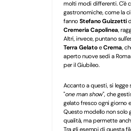
molti modi differenti. C'è c
gastronomiche, come la cio
fanno
Stefano Guizzetti
d
Cremeria Capolinea
, rag
Altri, invece, puntano sull'
Terra Gelato
e
Crema
, c
aperto nuove sedi a Roma a
per il Giubileo.
Accanto a questi, si legge 
"
one man show
", che ges
gelato fresco ogni giorno e
Questo modello non solo g
qualità, ma permette anche
Tra gli esempi di questa fi