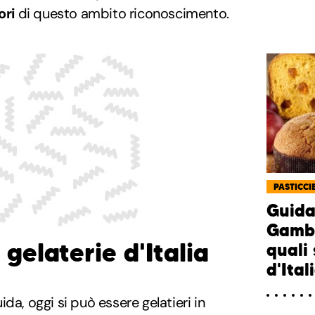
ori
di questo ambito riconoscimento.
PASTICCIE
Guida
Gambe
 gelaterie d'Italia
quali 
d'Ital
da, oggi si può essere gelatieri in