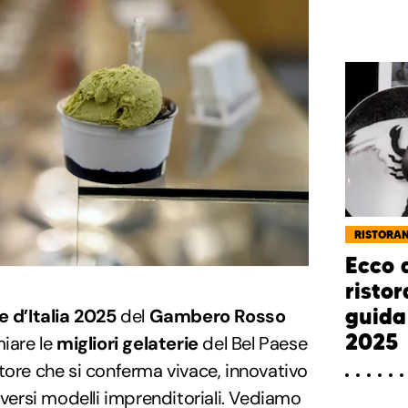
RISTORAN
Ecco q
risto
guida
 d’Italia 2025
del
Gambero Rosso
2025
miare le
migliori gelaterie
del Bel Paese
tore che si conferma vivace, innovativo
iversi modelli imprenditoriali. Vediamo