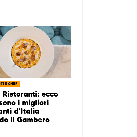
TI E CHEF
 Ristoranti: ecco
sono i migliori
anti d'Italia
do il Gambero