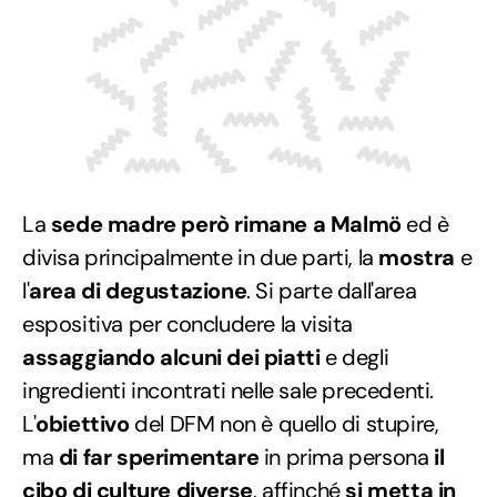
La
sede madre però rimane a Malmö
ed è
divisa principalmente in due parti, la
mostra
e
l'
area di degustazione
. Si parte dall'area
espositiva per concludere la visita
assaggiando alcuni dei piatti
e degli
ingredienti incontrati nelle sale precedenti.
L'
obiettivo
del DFM non è quello di stupire,
ma
di far sperimentare
in prima persona
il
cibo di culture diverse
, affinché
si metta in