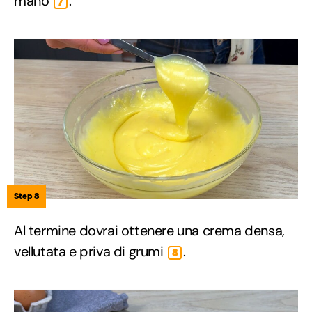
mano
.
7
Step 8
Al termine dovrai ottenere una crema densa,
vellutata e priva di grumi
.
8