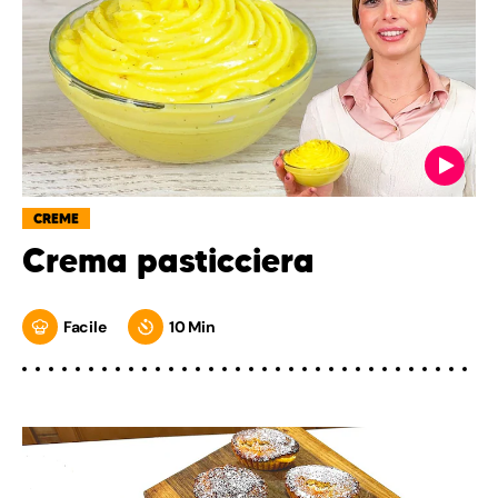
CREME
Crema pasticciera
Facile
10 Min