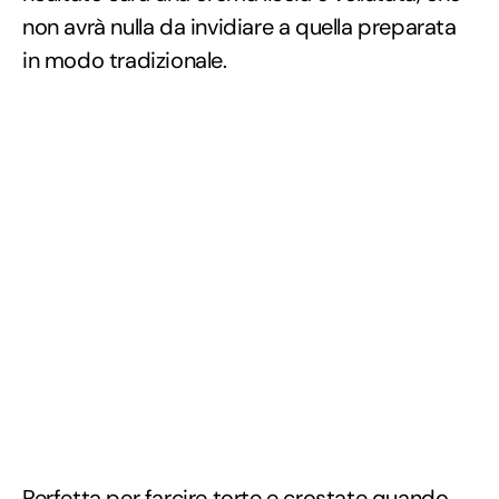
non avrà nulla da invidiare a quella preparata
in modo tradizionale.
Perfetta per farcire
torte
e
crostate
quando