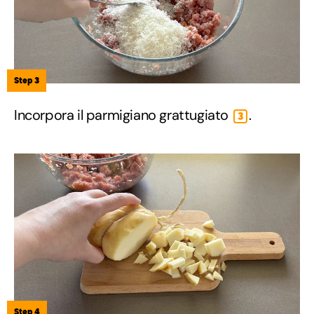
Step 3
Incorpora il parmigiano grattugiato
.
3
Step 4