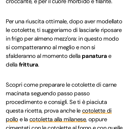
croccante, e per il cuore morbido e filante.
Per una riuscita ottimale, dopo aver modellato
le cotolette, ti suggeriamo di lasciarle riposare
in frigo per almeno mezz'ora: in questo modo
si compatteranno al meglio e non si
sfalderanno al momento della
panatura
e
della
frittura
.
Scopri come preparare le cotolette di carne
macinata seguendo passo passo
procedimento e consigli. Se ti è piaciuta
questa ricetta, prova anche le
cotolette di
pollo
e la
cotoletta alla milanese
, oppure
cimentati con le
cotolette al forno
e con quelle