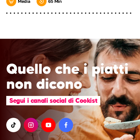
Media
65 Min
Quello che i piatti
non dicono
Segui i canali social di Cookist