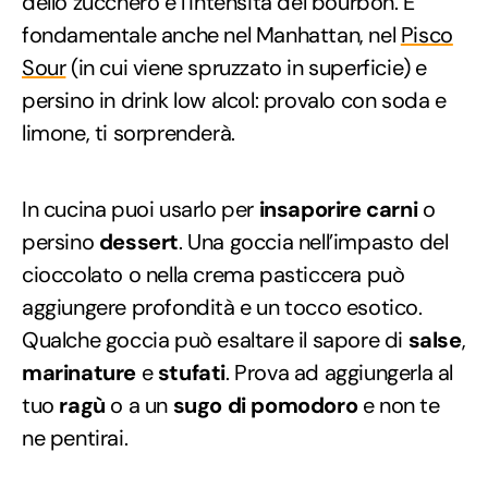
dello zucchero e l’intensità del bourbon. È
fondamentale anche nel Manhattan, nel
Pisco
Sour
(in cui viene spruzzato in superficie) e
persino in drink low alcol: provalo con soda e
limone, ti sorprenderà.
In cucina puoi usarlo per
insaporire carni
o
persino
dessert
. Una goccia nell’impasto del
cioccolato o nella crema pasticcera può
aggiungere profondità e un tocco esotico.
Qualche goccia può esaltare il sapore di
salse
,
marinature
e
stufati
. Prova ad aggiungerla al
tuo
ragù
o a un
sugo di pomodoro
e non te
ne pentirai.