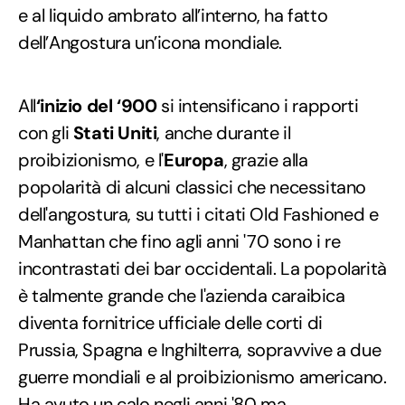
e al liquido ambrato all’interno, ha fatto
dell’Angostura un’icona mondiale.
All
‘inizio del ‘900
si intensificano i rapporti
con gli
Stati Uniti
, anche durante il
proibizionismo, e l'
Europa
, grazie alla
popolarità di alcuni classici che necessitano
dell'angostura, su tutti i citati Old Fashioned e
Manhattan che fino agli anni '70 sono i re
incontrastati dei bar occidentali. La popolarità
è talmente grande che l'azienda caraibica
diventa fornitrice ufficiale delle corti di
Prussia, Spagna e Inghilterra, sopravvive a due
guerre mondiali e al proibizionismo americano.
Ha avuto un calo negli anni '80 ma,