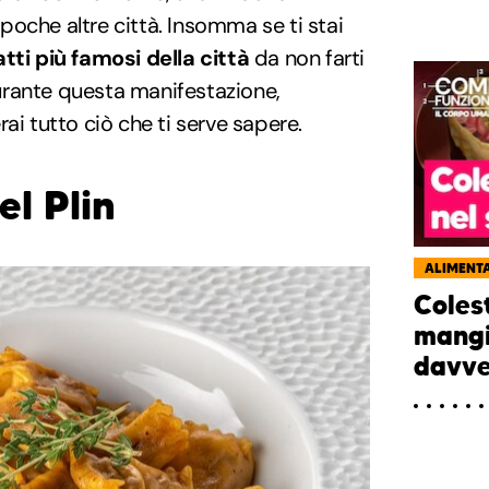
n poche altre città. Insomma se ti stai
atti più famosi della città
da non farti
rante questa manifestazione,
ai tutto ciò che ti serve sapere.
el Plin
ALIMENT
Coles
mangi
davve