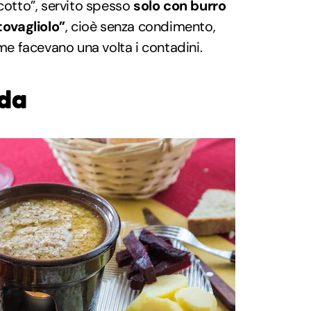
icotto”, servito spesso
solo con burro
tovagliolo”
, cioè senza condimento,
ome facevano una volta i contadini.
uda