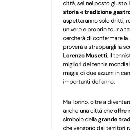
città, sei nel posto giusto
storia
e
tradizione gast
aspetteranno solo dritti, 
un vero e proprio tour a ta
cercherà di confermare la s
proverà a strappargli la sce
Lorenzo Musetti
. Il tenni
migliori del tennis mondial
magia di due azzurri in ca
importanti dell'anno.
Ma Torino, oltre a diventar
anche una città che
offre
simbolo della
grande tradi
che vengono dai territori r