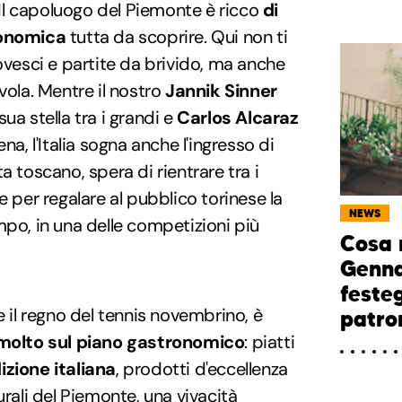
. Il capoluogo del Piemonte è ricco
di
ronomica
tutta da scoprire. Qui non ti
rovesci e partite da brivido, ma anche
vola. Mentre il nostro
Jannik Sinner
ua stella tra i grandi e
Carlos Alcaraz
na, l'Italia sogna anche l'ingresso di
sta toscano, spera di rientrare tra i
e per regalare al pubblico torinese la
NEWS
mpo, in una delle competizioni più
Cosa 
Genna
festeg
e il regno del tennis novembrino, è
patro
 molto sul piano gastronomico
: piatti
zione italiana
, prodotti d'eccellenza
urali del Piemonte, una vivacità