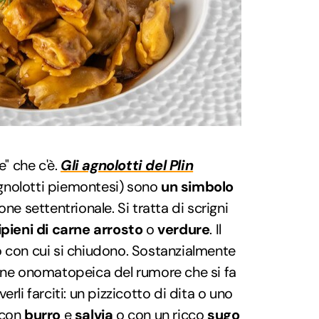
e" che c'è.
Gli agnolotti del Plin
gnolotti piemontesi) sono
un simbolo
ne settentrionale. Si tratta di scrigni
ipieni di carne arrosto
o
verdure
. Il
o con cui si chiudono. Sostanzialmente
ne onomatopeica del rumore che si fa
rli farciti: un pizzicotto di dita o uno
 con
burro
e
salvia
o con un ricco
sugo