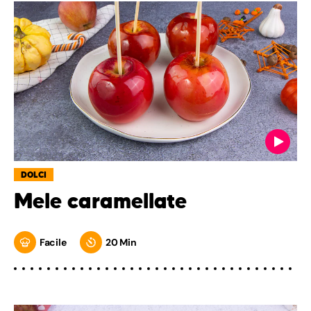
DOLCI
Mele caramellate
Facile
20 Min