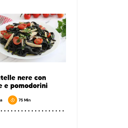
telle nere con
e e pomodorini
a
75 Min