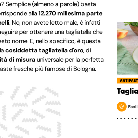
e
? Semplice (almeno a parole) basta
orrisponde alla
12.270 millesima parte
elli
. No, non avete letto male, è infatti
eguire per ottenere una tagliatella che
to nome. E, nello specifico, è questa
la
cosiddetta tagliatella d'oro
, di
ità di misura
universale per la perfetta
 paste fresche più famose di Bologna.
ANTIPAST
Tagli
Facil