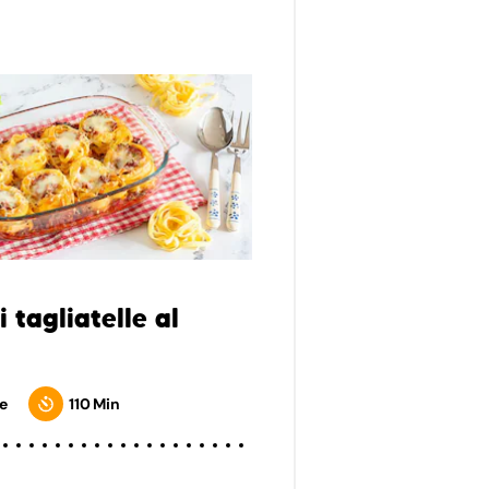
i tagliatelle al
e
110 Min