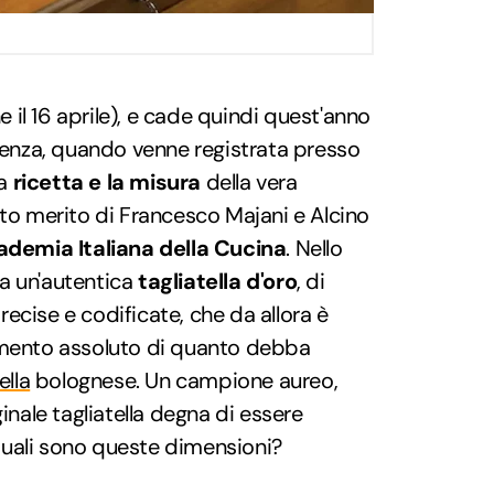
e il 16 aprile), e cade quindi quest'anno
rrenza, quando venne registrata presso
la
ricetta e la misura
della vera
tto merito di Francesco Majani e Alcino
demia Italiana della Cucina
. Nello
a un'autentica
tagliatella d'oro
, di
ecise e codificate, che da allora è
imento assoluto di quanto debba
ella
bolognese. Un campione aureo,
ginale tagliatella degna di essere
uali sono queste dimensioni?