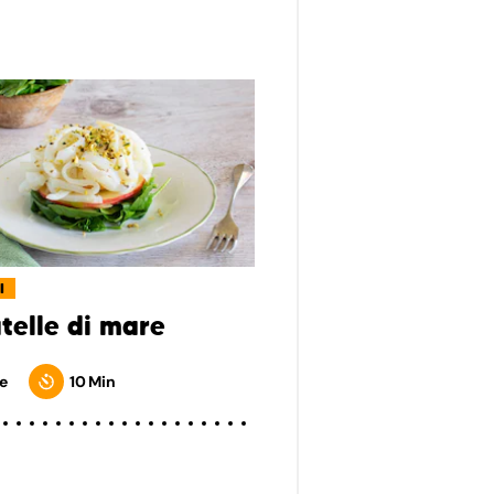
I
atelle di mare
e
10 Min