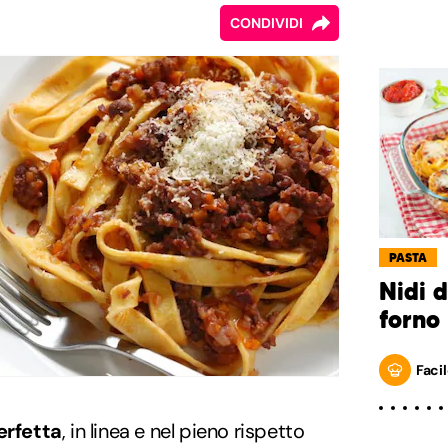
CONDIVIDI
PASTA
Nidi d
forno
Facil
erfetta
, in linea e nel pieno rispetto