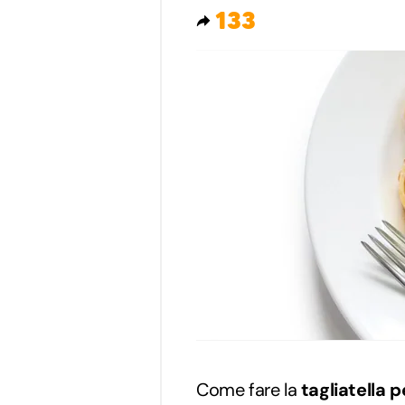
133
Come fare la
tagliatella p