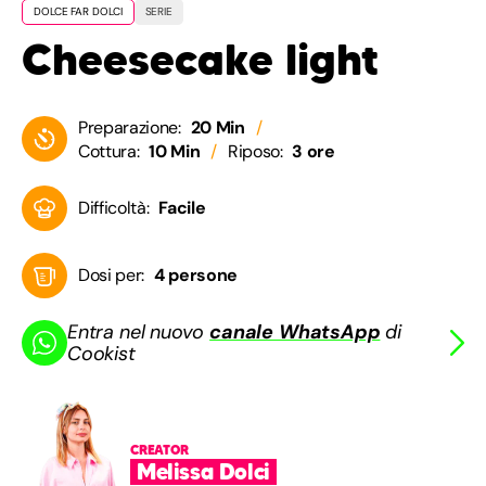
DOLCE FAR DOLCI
SERIE
Cheesecake light
Preparazione:
20 Min
Cottura:
10 Min
Riposo:
3 ore
Difficoltà:
Facile
Dosi per:
4 persone
Entra nel nuovo
canale WhatsApp
di
Cookist
CREATOR
Melissa Dolci