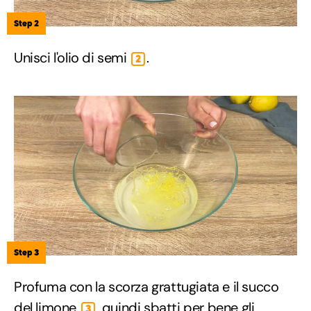
Step 2
Unisci l'olio di semi
.
2
Step 3
Profuma con la scorza grattugiata e il succo
del limone
, quindi sbatti per bene gli
3