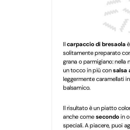
Il
carpaccio di bresaola
è
solitamente preparato con f
grana o parmigiano: nella 
un tocco in più con
salsa 
leggermente caramellati in f
balsamico.
Il risultato è un piatto co
anche come
secondo
in o
speciali. A piacere, puoi 