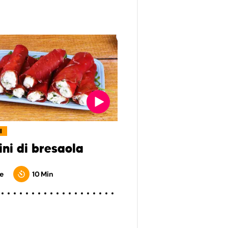
I
ini di bresaola
e
10 Min