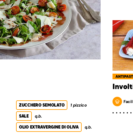
ANTIPAST
Involt
Facil
ZUCCHERO SEMOLATO
1 pizzico
SALE
q.b.
OLIO EXTRAVERGINE DI OLIVA
q.b.