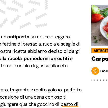
 un
antipasto
semplice e leggero,
ettine di bresaola, rucola e scaglie di
nostra ricetta abbiamo deciso di dargli
ANTIPAST
Carpa
alla rucola
,
pomodorini arrostiti
e
orno e un filo di glassa all'aceto
Facil
lorato, fragrante e molto goloso, perfetto
ccasione di una cena con ospiti
aggiungere qualche goccino di
pesto di