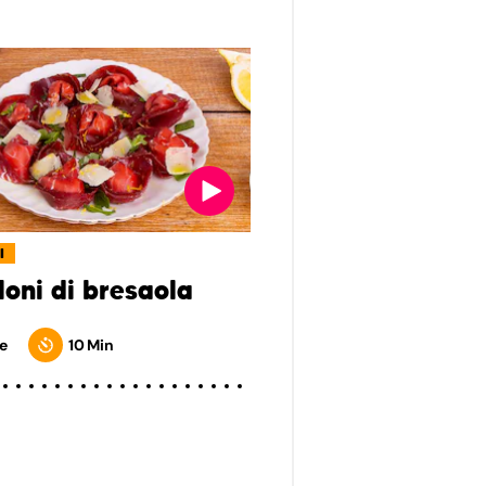
I
loni di bresaola
e
10 Min