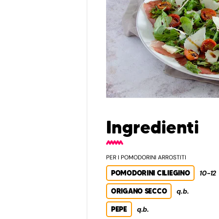
Ingredienti
PER I POMODORINI ARROSTITI
POMODORINI CILIEGINO
10-12
ORIGANO SECCO
q.b.
PEPE
q.b.