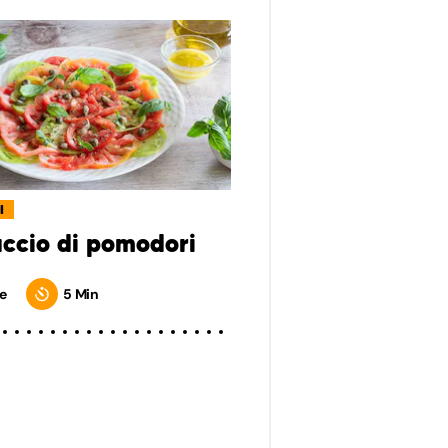
I
ccio di pomodori
e
5 Min