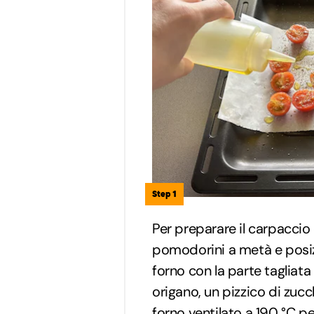
Step 1
Per preparare il carpaccio d
pomodorini a metà e posizio
forno con la parte tagliata 
origano, un pizzico di zucch
forno ventilato a 190 °C pe