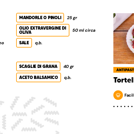
MANDORLE O PINOLI
25 gr
OLIO EXTRAVERGINE DI
50 ml circa
OLIVA
no
SALE
q.b.
SCAGLIE DI GRANA
40 gr
ANTIPAST
ACETO BALSAMICO
q.b.
Tortel
Facil