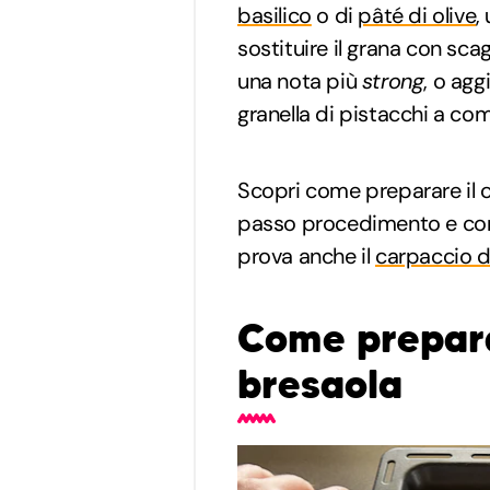
basilico
o di
pâté di olive
,
sostituire il grana con scag
una nota più
strong
, o ag
granella di pistacchi a comp
Scopri come preparare il 
passo procedimento e consi
prova anche il
carpaccio 
Come prepara
bresaola