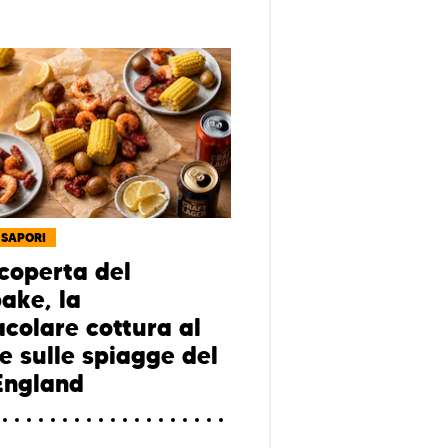
 SAPORI
scoperta del
ake, la
acolare cottura al
e sulle spiagge del
England