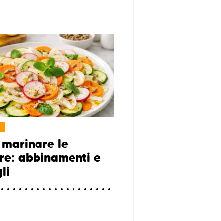
L
marinare le
re: abbinamenti e
li