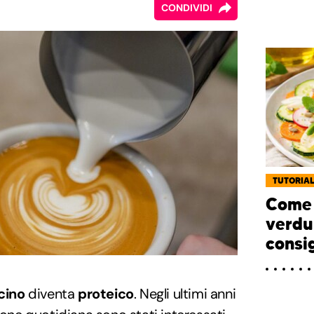
CONDIVIDI
TUTORIA
Come 
verdu
consig
cino
diventa
proteico
. Negli ultimi anni