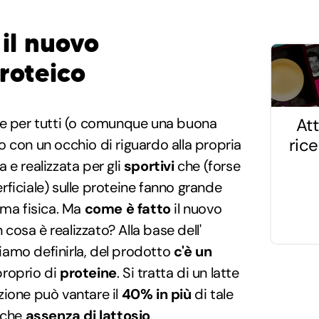
il nuovo
roteico
Att
ne per tutti (o comunque una buona
ric
 con un occhio di riguardo alla propria
 e realizzata per gli
sportivi
che (forse
ficiale) sulle proteine fanno grande
rma fisica. Ma
come è fatto
il nuovo
osa è realizzato? Alla base dell'
gliamo definirla, del prodotto
c'è un
roprio di
proteine
. Si tratta di un latte
zione può vantare il
40% in più
di tale
nche
assenza di lattosio
.