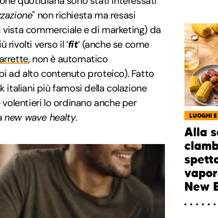
ione quotidiana sono stati interessati
zzazione
" non richiesta ma resasi
i vista commerciale e di marketing) da
rivolti verso il ‘
fit
‘ (anche se come
barrette
, non è automatico
bi ad alto contenuto proteico). Fatto
k italiani più famosi della colazione
e volentieri lo ordinano anche per
a
new wave healty
.
LUOGHI E
Alla 
clamb
spett
vapor
New 