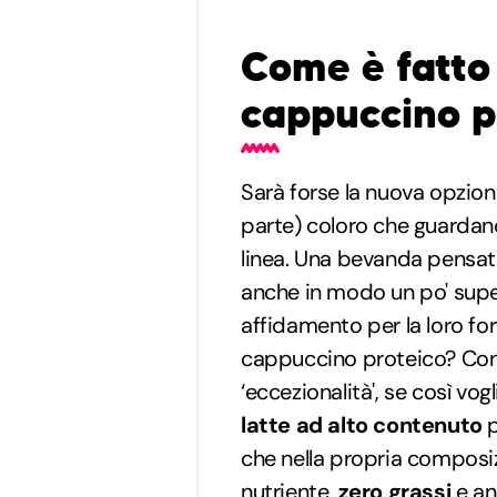
Come è fatto 
cappuccino p
Sarà forse la nuova opzio
parte) coloro che guardano
linea. Una bevanda pensata
anche in modo un po' super
affidamento per la loro fo
cappuccino proteico? Con c
‘eccezionalità', se così vo
latte ad alto contenuto
p
che nella propria composi
nutriente,
zero grassi
e a