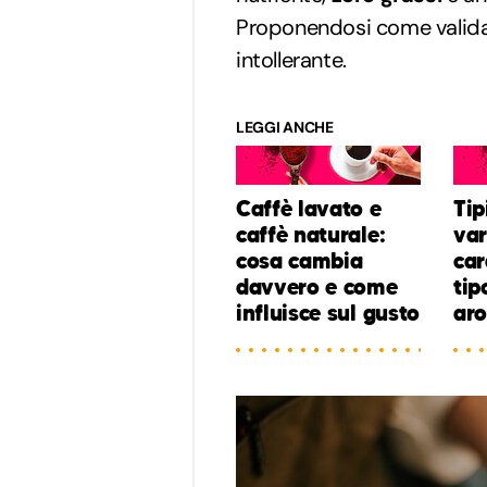
Proponendosi come valida 
intollerante.
LEGGI ANCHE
Caffè lavato e
Tip
caffè naturale:
var
cosa cambia
car
davvero e come
tip
influisce sul gusto
ar