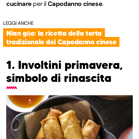
cucinare
per il
Capodanno cinese
.
LEGGI ANCHE
Nian gāo: la ricetta della torta
tradizionale del Capodanno cinese
1. Involtini primavera,
simbolo di rinascita