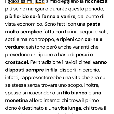
I
golosissimi jiǎozi
simboleggiano la
ricchezza
:
più se ne mangiano durante questo periodo,
più florido sarà l'anno a venire
, dal punto di
vista economico. Sono fatti con una
pasta
molto semplice
fatta con farina, acqua e sale,
sottile ma non troppo, e ripieni con
carne e
verdure
: esistono però anche varianti che
prevedono un ripieno a base di
pesci o
crostacei.
Per tradizione i ravioli cinesi
vanno
disposti sempre in fila
: disporli in cerchio,
infatti, rappresenterebbe una vita che gira su
se stessa senza trovare uno scopo. Inoltre,
spesso si nascondono un
filo bianco
e
una
monetina
al loro interno: chi trova il primo
dono è destinato a una
vita lunga
, chi trova il