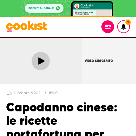
2
VIDEO SUGGERITO
11 Febbraio 2021
15:00
Capodanno cinese:
le ricette
portafortuna per