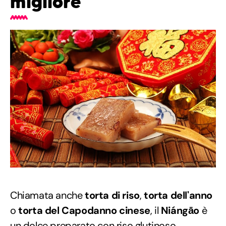
migliore"
Chiamata anche
torta di riso
,
torta dell'anno
o
torta del Capodanno cinese
, il
Niángāo
è
un dolce preparato con riso glutinoso,