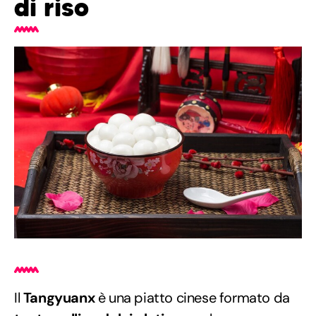
di riso
Il
Tangyuanx
è una piatto cinese formato da