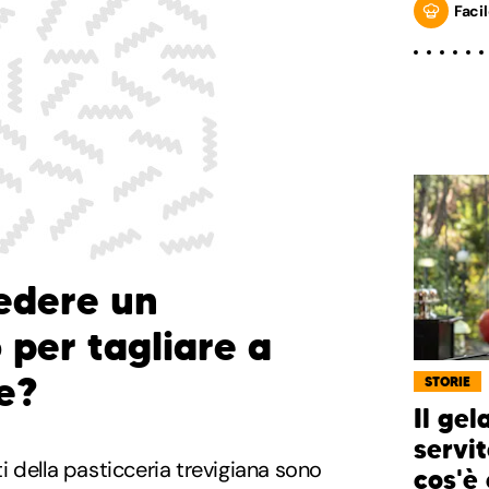
Facil
iedere un
 per tagliare a
e?
STORIE
Il gel
servit
 della pasticceria trevigiana sono
cos'è 