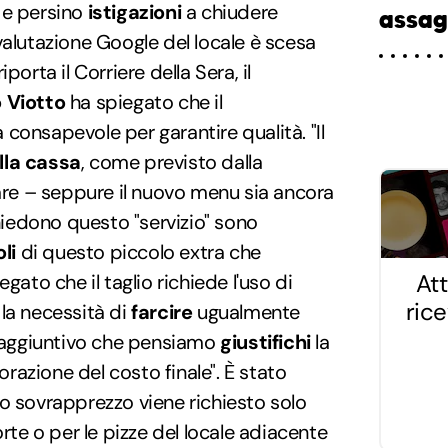
e persino
istigazioni
a chiudere
assag
la valutazione Google del locale è scesa
iporta il Corriere della Sera, il
 Viotto
ha spiegato che il
consapevole per garantire qualità. "Il
lla cassa
, come previsto dalla
lare – seppure il nuovo menu sia ancora
chiedono questo "servizio" sono
li
di questo piccolo extra che
Att
gato che il taglio richiede l'uso di
ric
e la necessità di
farcire
ugualmente
o aggiuntivo che pensiamo
giustifichi
la
azione del costo finale". È stato
o sovrapprezzo viene richiesto solo
orte o per le pizze del locale adiacente