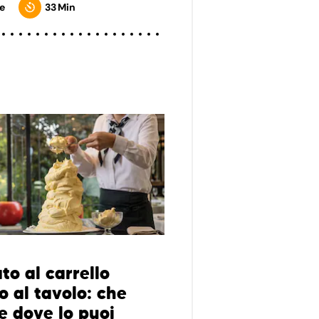
e
33 Min
ato al carrello
o al tavolo: che
e dove lo puoi