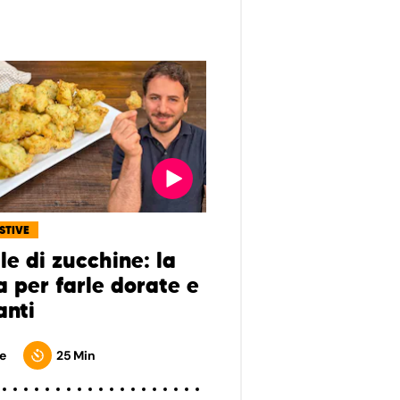
ESTIVE
lle di zucchine: la
a per farle dorate e
anti
e
25 Min