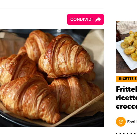
CONDIVIDI
RICETTE 
Fritte
ricett
crocc
Facil