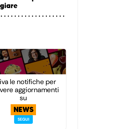
giare
iva le notifiche per
evere aggiornamenti
su
NEWS
SEGUI