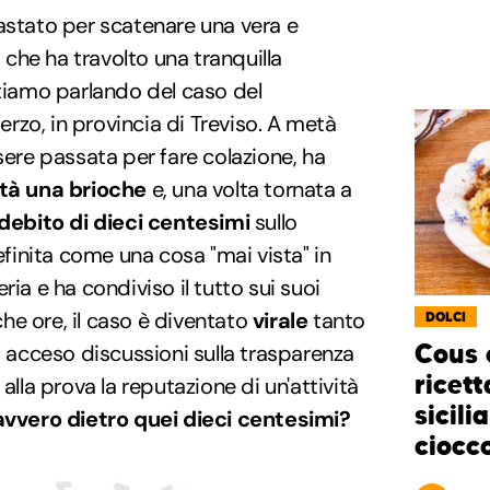
astato per scatenare una vera e
a
che ha travolto una tranquilla
Stiamo parlando del caso del
rzo, in provincia di Treviso. A metà
sere passata per fare colazione, ha
tà una brioche
e, una volta tornata a
debito di dieci centesimi
sullo
definita come una cosa "mai vista" in
ria e ha condiviso il tutto sui suoi
oche ore, il caso è diventato
virale
tanto
DOLCI
Cous 
, acceso discussioni sulla trasparenza
ricett
alla prova la reputazione di un'attività
sicili
avvero dietro quei dieci centesimi?
ciocc