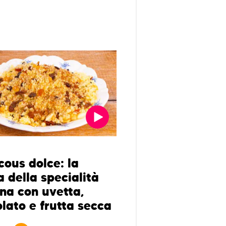
cous dolce: la
a della specialità
ana con uvetta,
olato e frutta secca