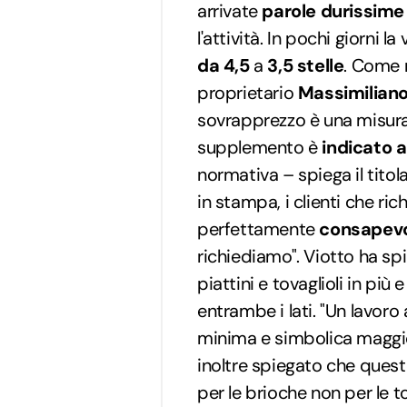
arrivate
parole durissime
l'attività. In pochi giorni 
da 4,5
a
3,5 stelle
. Come r
proprietario
Massimiliano
sovrapprezzo è una misura 
supplemento è
indicato a
normativa – spiega il tito
in stampa, i clienti che ri
perfettamente
consapevo
richiediamo". Viotto ha spie
piattini e tovaglioli in più 
entrambe i lati. "Un lavor
minima e simbolica maggior
inoltre spiegato che quest
per le brioche non per le t